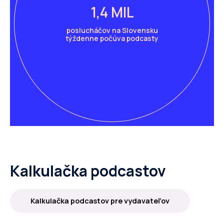
1,4 MIL
poslucháčov na Slovensku
týždenne počúva podcasty
Kalkulačka podcastov
Kalkulačka podcastov pre vydavateľov