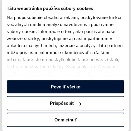
Podcasty rastú a čoraz viac
sa sledujú aj vo videu
Táto webstránka používa súbory cookies
Na prispôsobenie obsahu a reklám, poskytovanie funkcií
Čerstvé dáta z exkluzívneho prieskumu agentúry
sociálnych médií a analýzu návštevnosti používame
Go4Insight Digitálne audio 2026
potvrdzujú, že sa
súbory cookie. Informácie o tom, ako používate naše
webové stránky, poskytujeme aj našim partnerom v
podcasty u Slovákov tešia čoraz väčšej popularite.
oblasti sociálnych médií, inzercie a analýzy. Títo partneri
môžu príslušné informácie skombinovať s ďalšími
Počúvanie podcastov v porovnaní s rokom 2024
údajmi, ktoré ste im poskytli alebo ktoré od vás získali,
vzrástlo o 5 percentuálnych bodov na týždennej báze
keď ste používali ich služby. Svoj súhlas so Zásadami
(39 % populácie) a o 6 percentuálnych bodov na
cookies
môžete kedykoľvek zmeniť alebo odvolať na
mesačnej báze (56 % populácie).
našej webovej stránke.
Povoliť všetko
Podcasty sú silné najmä v skupine s vyššími príjmami:
47 % ľudí s príjmom nad 1 500 € ich počúva aspoň raz
Prispôsobiť
týždenne a 64 % aspoň raz mesačne.
Odmietnuť
Najvyužívanejšie platformy, cez ktoré sa počúvajú