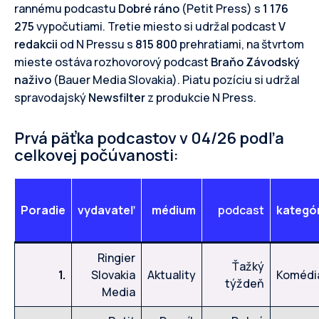
rannému podcastu
Dobré ráno
(Petit Press) s
1 176
275
vypočutiami. Tretie miesto si udržal podcast
V
redakcii
od N Pressu s
815 800
prehratiami, na štvrtom
mieste ostáva rozhovorový podcast
Braňo Závodský
naživo
(Bauer Media Slovakia). Piatu pozíciu si udržal
spravodajský
Newsfilter
z produkcie N Press.
Prvá päťka podcastov v 04/26 podľa
celkovej počúvanosti:
Poradie
vydavateľ
médium
podcast
kategó
Ringier
Ťažký
1.
Slovakia
Aktuality
Komédi
týždeň
Media