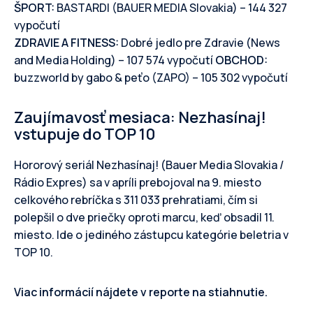
ŠPORT:
BASTARDI (BAUER MEDIA Slovakia) – 144 327
vypočutí
ZDRAVIE A FITNESS:
Dobré jedlo pre Zdravie (News
and Media Holding) – 107 574 vypočutí
OBCHOD:
buzzworld by gabo & peťo (ZAPO) – 105 302 vypočutí
Zaujímavosť mesiaca: Nezhasínaj!
vstupuje do TOP 10
Hororový seriál Nezhasínaj! (Bauer Media Slovakia /
Rádio Expres) sa v apríli prebojoval na 9. miesto
celkového rebríčka s 311 033 prehratiami, čím si
polepšil o dve priečky oproti marcu, keď obsadil 11.
miesto. Ide o jediného zástupcu kategórie beletria v
TOP 10.
Viac informácií nájdete v reporte na stiahnutie.