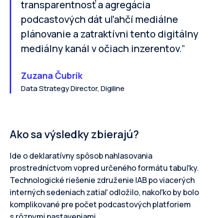
transparentnosť a agregácia
podcastových dát uľahčí mediálne
plánovanie a zatraktívni tento digitálny
mediálny kanál v očiach inzerentov.”
Zuzana Čubrík
Data Strategy Director, Digiline
Ako sa výsledky zbierajú?
Ide o deklaratívny spôsob nahlasovania
prostredníctvom vopred určeného formátu tabuľky.
Technologické riešenie združenie IAB po viacerých
interných sedeniach zatiaľ odložilo, nakoľko by bolo
komplikované pre počet podcastových platforiem
s rôznymi nastaveniami.