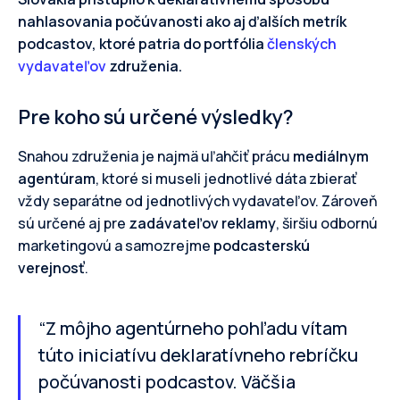
nahlasovania počúvanosti ako aj ďalších metrík
podcastov, ktoré patria do portfólia
členských
vydavateľov
združenia.
Pre koho sú určené výsledky?
Snahou združenia je najmä uľahčiť prácu
mediálnym
agentúram
, ktoré si museli jednotlivé dáta zbierať
vždy separátne od jednotlivých vydavateľov. Zároveň
sú určené aj pre
zadávateľov reklamy
, širšiu odbornú
marketingovú a samozrejme
podcasterskú
verejnosť
.
“Z môjho agentúrneho pohľadu vítam
túto iniciatívu deklaratívneho rebríčku
počúvanosti podcastov. Väčšia