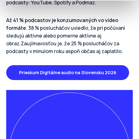
podcasty: YouTube, Spotify a Podmaz.
Až 41 % podcastov je konzumovaných vo video
formáte
. 38 % poslucháčov uviedlo, že pri počúvaní
sledujú aktívne alebo pomerne aktívne aj
obraz.Zaujímavosťou je, že 25 % poslucháčov za
podcasty v minulom roku aspoň občas aj zaplatilo.
Prieskum Digitálne audio na Slovensku 2026