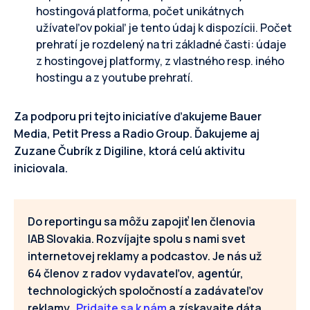
hostingová platforma, počet unikátnych
užívateľov pokiaľ je tento údaj k dispozícii. Počet
prehratí je rozdelený na tri základné časti: údaje
z hostingovej platformy, z vlastného resp. iného
hostingu a z youtube prehratí.
Za podporu pri tejto iniciatíve ďakujeme Bauer
Media, Petit Press a Radio Group. Ďakujeme aj
Zuzane Čubrík z Digiline, ktorá celú aktivitu
iniciovala.
Do reportingu sa môžu zapojiť len členovia
IAB Slovakia. Rozvíjajte spolu s nami svet
internetovej reklamy a podcastov. Je nás už
64 členov z radov vydavateľov, agentúr,
technologických spoločností a zadávateľov
reklamy.
Pridajte sa k nám
a získavajte dáta.