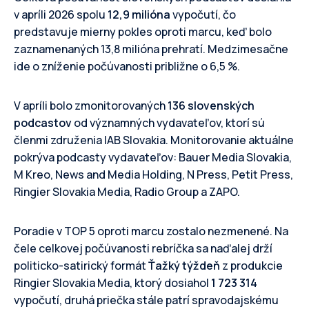
v apríli 2026 spolu
12,9 milióna
vypočutí, čo
predstavuje mierny pokles oproti marcu, keď bolo
zaznamenaných 13,8 milióna prehratí. Medzimesačne
ide o zníženie počúvanosti približne o 6,5 %.
V apríli bolo zmonitorovaných
136 slovenských
podcastov
od významných vydavateľov, ktorí sú
členmi združenia IAB Slovakia. Monitorovanie aktuálne
pokrýva podcasty vydavateľov: Bauer Media Slovakia,
M Kreo, News and Media Holding, N Press, Petit Press,
Ringier Slovakia Media, Radio Group a ZAPO.
Poradie v TOP 5 oproti marcu zostalo nezmenené. Na
čele celkovej počúvanosti rebríčka sa naďalej drží
politicko-satirický formát
Ťažký týždeň
z produkcie
Ringier Slovakia Media, ktorý dosiahol
1 723 314
vypočutí, druhá priečka stále patrí spravodajskému