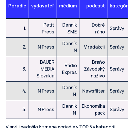
Poradie
vydavateľ
médium
podcast
kategór
Petit
Denník
Dobré
1.
Správy
Press
SME
ráno
Denník
2.
N Press
V redakcii
Správy
N
BAUER
Braňo
Rádio
3.
MEDIA
Závodský
Správy
Expres
Slovakia
naživo
Denník
4.
N Press
Newsfilter
Správy
N
Denník
Ekonomika
5.
N Press
Správy
N
pack
V apríli nedošlo k zmene poriadia v TOP 5 v kategórii