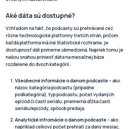
Aké dáta sú dostupné?
Vzhľadom na fakt, že podcasty sú prehrávané cez
rôzne technologické platformy tretích strán, pričom
každá platforma má iné štatistické rozhranie, je
dostupnosť dát pomerne obmedzená. Napriek tomu je
našou snahou priniesť dáta na mesačnej báze
rozdelené do dvoch kategórií.
Všeobecné informácie o danom podcaste
– ako
názov, kategória podcastu (prípadne
podkategória), typ podcastu, počet vydaných
epizód či častí seriálu, priemerná dĺžka časti
seriálu/epizódy, spôsob predaja.
Analytické infromácie o danom podcaste
– ako
napríklad celkový počet prehratí za daný mesiac,