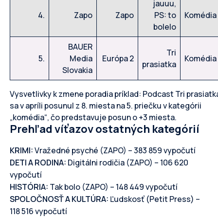
jauuu,
4.
Zapo
Zapo
PS: to
Komédia
bolelo
BAUER
Tri
5.
Media
Európa 2
Komédia
prasiatka
Slovakia
Vysvetlivky k zmene poradia príklad: Podcast Tri prasiatk
sa v apríli posunul z 8. miesta na 5. priečku v kategórii
„komédia“, čo predstavuje posun o +3 miesta.
Prehľad víťazov ostatných kategórií
KRIMI:
Vražedné psyché (ZAPO) – 383 859 vypočutí
DETI A RODINA:
Digitálni rodičia (ZAPO) – 106 620
vypočutí
HISTÓRIA:
Tak bolo (ZAPO) – 148 449 vypočutí
SPOLOČNOSŤ A KULTÚRA:
Ľudskosť (Petit Press) –
118 516 vypočutí