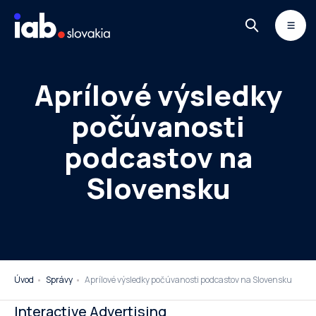
Skip to content
MONITOR
DIMAQ
NEWSLETTER
Aprílové výsledky
počúvanosti
podcastov na
Slovensku
Úvod
Správy
Aprílové výsledky počúvanosti podcastov na Slovensku
Interactive Advertising