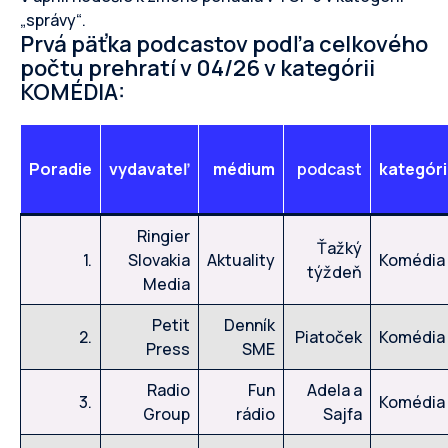
„správy“.
Prvá päťka podcastov podľa celkového
počtu prehratí v 04/26 v kategórii
KOMÉDIA:
Poradie
vydavateľ
médium
podcast
kategór
Ringier
Ťažký
1.
Slovakia
Aktuality
Komédia
týždeň
Media
Petit
Denník
2.
Piatoček
Komédia
Press
SME
Radio
Fun
Adela a
3.
Komédia
Group
rádio
Sajfa