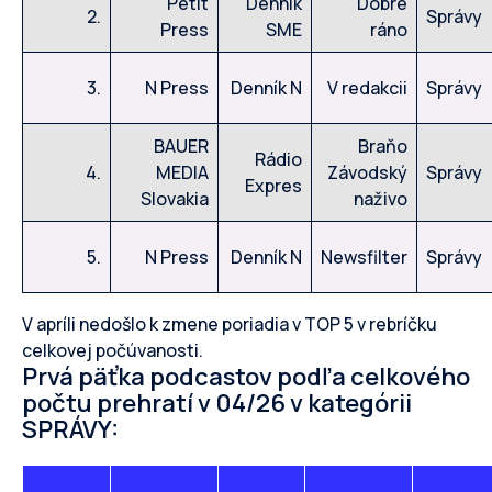
Petit
Denník
Dobré
2.
Správy
Press
SME
ráno
3.
N Press
Denník N
V redakcii
Správy
BAUER
Braňo
Rádio
4.
MEDIA
Závodský
Správy
Expres
Slovakia
naživo
5.
N Press
Denník N
Newsfilter
Správy
V apríli nedošlo k zmene poriadia v TOP 5 v rebríčku
celkovej počúvanosti.
Prvá päťka podcastov podľa celkového
počtu prehratí v 04/26 v kategórii
SPRÁVY: