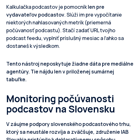
Kalkulačka podcastov je pomocník
len pre
vydavateľov podcastov
. Slúži im pre vypočítanie
niektorých nahlasovaných metrík (priemerná
počúvanosť podcastu). Stačí zadať URL tvojho
podcast feedu, vyplniť príslušný mesiac a ľahko sa
dostaneš k výsledkom.
Tento nástroj neposkytuje žiadne dáta pre mediálne
agentúry. Tie nájdu len v priloženej sumárnej
tabuľke.
Monitoring počúvanosti
podcastov na Slovensku
V záujme podpory slovenského podcastového trhu,
ktorý sa neustále rozvíja a zväčšuje, združenie IAB
Slovakia pristúpilo k deklaratívnemu spôsobu