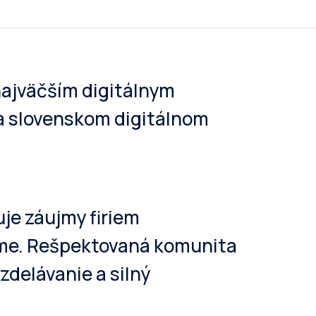
najväčším digitálnym
a slovenskom digitálnom
je záujmy firiem
lame. Rešpektovaná komunita
zdelávanie a silný