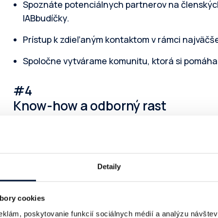
Spoznáte potenciálnych partnerov na členských 
IABbudíčky.
Prístup k zdieľaným kontaktom v rámci najväčšej
Spoločne vytvárame komunitu, ktorá si pomáha 
#4
Know-how a odborný rast
Prístup k najnovším trendom a dátam od
IAB Eu
Účasť v pracovných skupinách (Kódex Influence
Detaily
Jednotné reklamné ID).
Možnosť podieľať sa na tvorbe white paperov,
bory cookies
výstupov.
eklám, poskytovanie funkcií sociálnych médií a analýzu návšte