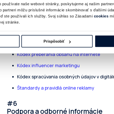
o používate naše webové stránky, poskytujeme aj našim partner
#5
to partneri môžu príslušné informácie skombinovať s ďalšími údaj
Etika a samoregulácia
keď ste používali ich služby. Svoj súhlas so Zásadami
cookies
mô
ej stránke.
Pomáhate kultivovať férové a user-friendly pros
Prispôsobiť
Spolupodieľate sa na tvorbe a implementácii k
Kódex preberania obsahu na internete
Kódex influencer marketingu
Kódex spracúvania osobných údajov v digitá
Štandardy
a pravidlá online reklamy
#6
Podpora a odborné informácie