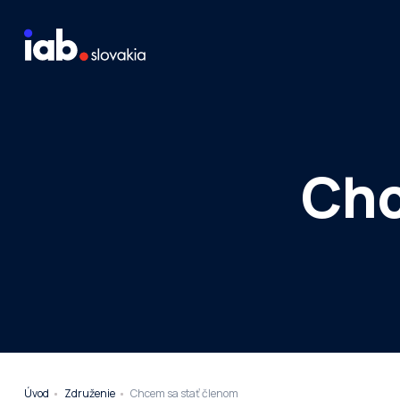
Skip to content
Staň sa členom
Meraj návštevnosť média
Chc
Úvod
Združenie
Chcem sa stať členom