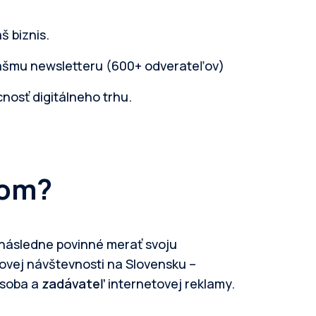
š biznis.
nášmu newsletteru (600+ odverateľov)
nosť digitálneho trhu.
nom?
e následne povinné merať svoju
ovej návštevnosti na Slovensku –
osoba a
zadávateľ
internetovej reklamy.