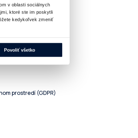
om v oblasti sociálnych
mi, ktoré ste im poskytli
žete kedykoľvek zmeniť
tredie digitálnej reklamy.
Povoliť všetko
ódexov a štandardov:
lnom prostredí (GDPR)