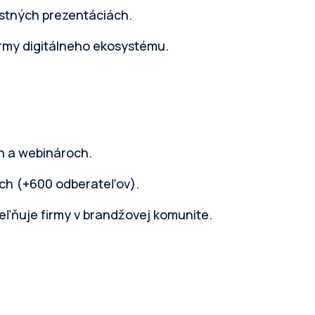
lastných prezentáciách.
firmy digitálneho ekosystému.
h a webinároch.
och (+600 odberateľov).
iteľňuje firmy v brandžovej komunite.