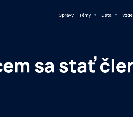
Správy
Témy
Dáta
Vzde
em sa stať čl