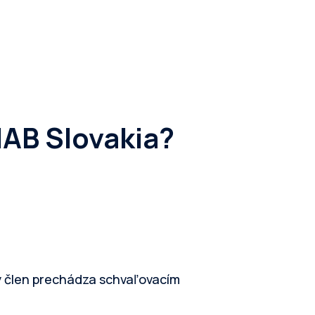
IAB Slovakia?
ý člen prechádza schvaľovacím