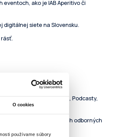
eventoch, ako je IAB Aperitivo či
 digitálnej siete na Slovensku.
rásť.
rope
.
r Marketingu, Retail Médiá, Podcasty,
O cookies
 segmentových máp a ďalších odborných
vnosti používame súbory