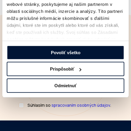
webové stránky, poskytujeme aj našim partnerom v
oblasti sociálnych médií, inzercie a analýzy. Títo partneri
môžu príslušné informácie skombinovať s ďalšími
údajmi, ktoré ste im poskytli alebo ktoré od vás získali,
Newsletter
keď ste používali ich služby. Svoj súhlas so Zásadami
Čerstvé informácie
zo
cookies
môžete kedykoľvek zmeniť alebo odvolať na
našej webovej stránke.
sveta digitálnej reklamy
Povoliť všetko
Prispôsobiť
Odmietnuť
Súhlasím so
spracovaním osobných údajov
.