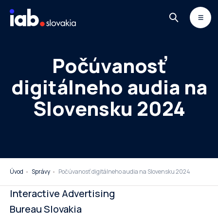
Skip to content
MONITOR
DIMAQ
NEWSLETTER
Počúvanosť
digitálneho audia na
Slovensku 2024
Úvod
Správy
Počúvanosť digitálneho audia na Slovensku 2024
Interactive Advertising
Bureau Slovakia