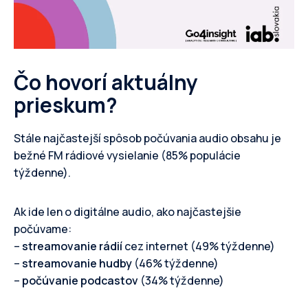
Čo hovorí aktuálny
prieskum?
Stále najčastejší spôsob počúvania audio obsahu je
bežné FM rádiové vysielanie (85% populácie
týždenne).
Ak ide len o digitálne audio, ako najčastejšie
počúvame:
–
streamovanie rádií
cez internet (49% týždenne)
–
streamovanie hudby
(46% týždenne)
–
počúvanie podcastov
(34% týždenne)