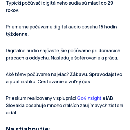
Typickí počúvači digitálneho audia sú mladí
do 29
rokov
.
Priemerne počúvame digital audio obsahu
15 hodín
týždenne.
Digitálne audio najčastejšie počúvame
pri domácich
prácach a oddychu
. Nasleduje šoférovanie a práca.
Aké témy počúvame najviac?
Zábavu. Spravodajstvo
a publicistiku. Cestovanie a voľný čas
.
Prieskum realizovaný v splupráci
Go4Insight
a
IAB
Slovakia
obsahuje mnoho ďalších zaujímavých zistení
a dát.
Na stiahnutie: