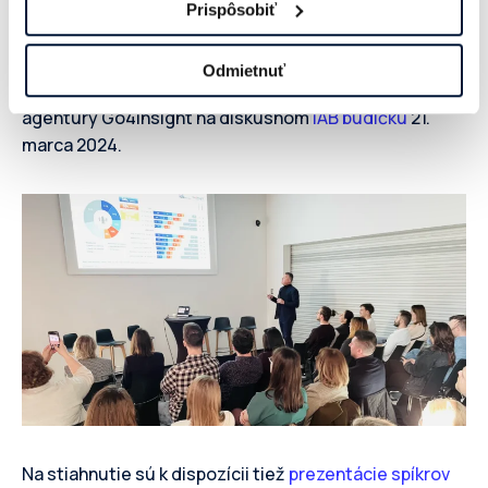
Digitálny audio priestor: Aká
Prispôsobiť
je slovenská realita?
Odmietnuť
Výsledky prieskumu prezentoval Rasťo Kočan z
agentúry Go4Insight na diskusnom
IAB budíčku
21.
marca 2024.
Na stiahnutie sú k dispozícii tiež
prezentácie spíkrov