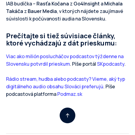
IAB budíčka –
Rasťa Kočana
z
Go4Insight
a
Michala
Takáča
z
Bauer Media
, v ktorých nájdete zaujímavé
súvislosti k počúvanosti audia na Slovensku.
Prečítajte si tiež súvisiace články,
ktoré vychádzajú z dát prieskumu:
Viac ako milión poslucháčov podcastov týždenne na
Slovensku potvrdil prieskum
. Píše portál
SKpodcasty
.
Rádio stream, hudba alebo podcasty? Vieme, aký typ
digitálneho audio obsahu Slováci preferujú
. Píše
podcastová platforma
Podmaz.sk