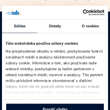
Súhlas
Detaily
O cookies
Táto webstránka používa súbory cookies
Na prispôsobenie obsahu a reklám, poskytovanie funkcií
sociálnych médií a analýzu návštevnosti používame
MONITOR
DIMAQ
NEWSLETTER
súbory cookie. Informácie o tom, ako používate naše
webové stránky, poskytujeme aj našim partnerom v
oblasti sociálnych médií, inzercie a analýzy. Títo partneri
môžu príslušné informácie skombinovať s ďalšími
Interactive Advertising Bureau Slovakia
údajmi, ktoré ste im poskytli alebo ktoré od vás získali,
keď ste používali ich služby. Svoj súhlas so Zásadami
IAB Slovakia
cookies
môžete kedykoľvek zmeniť alebo odvolať na
našej webovej stránke.
Zámocká 4948/34, 811 01 Bratislava, Slovakia
Povoliť všetko