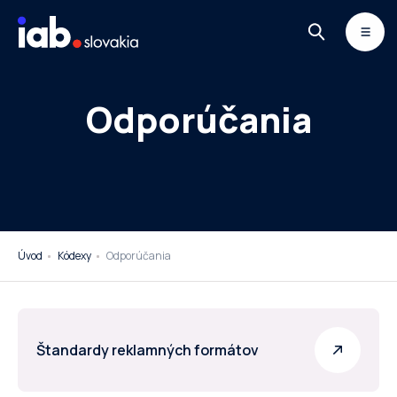
Skip to content
MONITOR
DIMAQ
NEWSLETTER
Odporúčania
Úvod
Kódexy
Odporúčania
Štandardy reklamných formátov