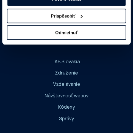
IČO: 37935968
Prispôsobiť
DIČ: 2022062658
IČ DPH: SK2022062658
Odmietnuť
IAB Slovakia
Združenie
Vzdelávanie
Návštevnosť webov
Kódexy
Správy