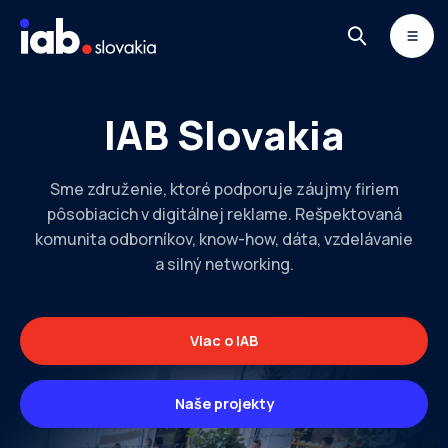
Skip to content
MONITOR
DIMAQ
NEWSLETTER
IAB Slovakia
Sme združenie, ktoré podporuje záujmy firiem
pôsobiacich v digitálnej reklame. Rešpektovaná
komunita odborníkov, know-how, dáta, vzdelávanie
a silný networking.
Viac o IAB
Naše projekty