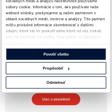
sociálnych médií a analýzu návštevnosti používame
súbory cookie. Informácie o tom, ako používate naše
webové stránky, poskytujeme aj našim partnerom v
oblasti sociálnych médií, inzercie a analýzy. Títo partneri
môžu príslušné informácie skombinovať s ďalšími
údajmi, ktoré ste im poskytli alebo ktoré od vás získali,
keď ste používali ich služby. Svoj súhlas so Zásadami
cookies
môžete kedykoľvek zmeniť alebo odvolať na
našej webovej stránke.
Povoliť všetko
DIMAQ
Akadémia
Prispôsobiť
Intenzívny kurz digitálneho marketingu za 4
Odmietnuť
dni Jesenný termín: 7.- 8.10. a 14.-15.10. 2026
Viac o akadémii