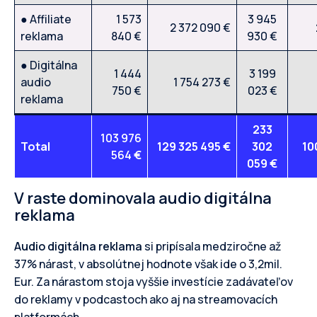
● Affiliate
1 573
3 945
2 372 090 €
reklama
840 €
930 €
● Digitálna
1 444
3 199
audio
1 754 273 €
750 €
023 €
reklama
233
103 976
Total
129 325 495 €
302
10
564
€
059 €
V raste dominovala audio digitálna
reklama
Audio digitálna reklama
si pripísala medziročne až
37% nárast, v absolútnej hodnote však ide o 3,2mil.
Eur. Za nárastom stoja vyššie investície zadávateľov
do reklamy v podcastoch ako aj na streamovacích