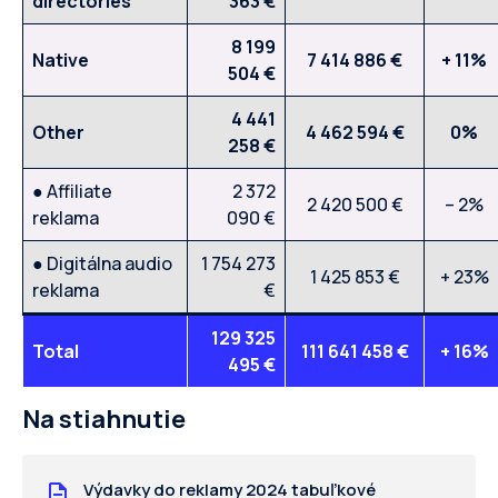
directories
363 €
8 199
Native
7 414 886 €
+ 11%
504 €
4 441
Other
4 462 594 €
0%
258 €
● Affiliate
2 372
2 420 500 €
– 2%
reklama
090 €
● Digitálna audio
1 754 273
1 425 853 €
+ 23%
reklama
€
129 325
Total
111 641 458 €
+ 16%
495 €
Na stiahnutie
Výdavky do reklamy 2024 tabuľkové