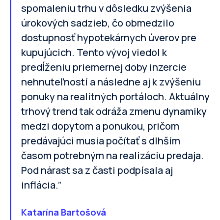
spomaleniu trhu v dôsledku zvýšenia
úrokových sadzieb, čo obmedzilo
dostupnosť hypotekárnych úverov pre
kupujúcich. Tento vývoj viedol k
predĺženiu priemernej doby inzercie
nehnuteľností a následne aj k zvýšeniu
ponuky na realitných portáloch. Aktuálny
trhový trend tak odráža zmenu dynamiky
medzi dopytom a ponukou, pričom
predávajúci musia počítať s dlhším
časom potrebným na realizáciu predaja.
Pod nárast sa z časti podpísala aj
inflácia.”
Katarína Bartošová