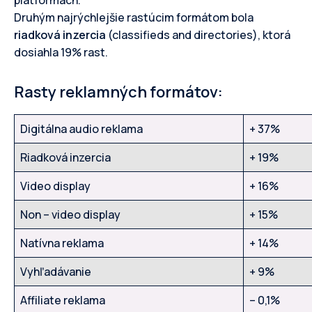
platformách.
Druhým najrýchlejšie rastúcim formátom bola
riadková inzercia
(classifieds and directories), ktorá
dosiahla 19% rast.
Rasty reklamných formátov:
Digitálna audio reklama
+ 37%
Riadková inzercia
+ 19%
Video display
+ 16%
Non – video display
+ 15%
Natívna reklama
+ 14%
Vyhľadávanie
+ 9%
Affiliate reklama
– 0,1%