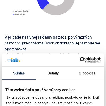
V prípade
natívnej reklamy
sa začal po výrazných
rastoch v predchádzajúcich obdobiach jej rast mierne
spomaľovať.
Ako jediná nezaznamenala medziročne nárast
affiliate reklama
, nepohol jej ani druhý polrok kde
vykazovala 2% pokles.
Súhlas
Detaily
O cookies
“Affiliate marketing, ako taký, nemá v
rámci marketingového mixu "na ružiach
Táto webstránka používa súbory cookies
ustlané". Cookie lišty rozbíjajú analytiku
Na prispôsobenie obsahu a reklám, poskytovanie funkcií
a meranie, Google Analytics 4 ako
sociálnych médií a analýzu návštevnosti používame