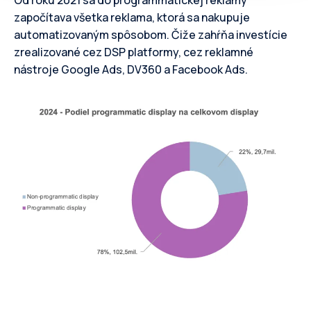
Od roku 2021 sa do programmatickej reklamy
započítava všetka reklama, ktorá sa nakupuje
automatizovaným spôsobom. Čiže zahŕňa investície
zrealizované cez DSP platformy, cez reklamné
nástroje Google Ads, DV360 a Facebook Ads.