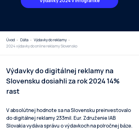
Výdavky 2024 v infografike
Úvod
Dáta
Výdavky do reklamy
2024 výdavky do online reklamy Slovensko
Výdavky do digitálnej reklamy na
Slovensku dosiahli za rok 2024 14%
rast
V absolútnej hodnote sa na Slovensku preinvestovalo
do digitálnej reklamy 233mil. Eur. Združenie IAB
Slovakia vydáva správu o výdavkoch na polročnej báze.