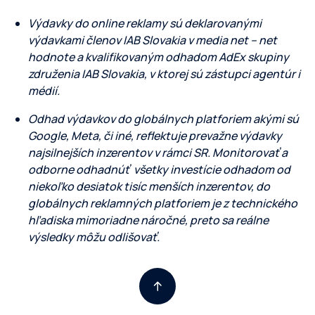
Výdavky do online reklamy sú deklarovanými
výdavkami členov IAB Slovakia v media net – net
hodnote a kvalifikovaným odhadom AdEx skupiny
združenia IAB Slovakia, v ktorej sú zástupci agentúr i
médií.
Odhad výdavkov do globálnych platforiem akými sú
Google, Meta, či iné, reflektuje prevažne výdavky
najsilnejších inzerentov v rámci SR. Monitorovať a
odborne odhadnúť všetky investície odhadom od
niekoľko desiatok tisíc menších inzerentov, do
globálnych reklamných platforiem je z technického
hľadiska mimoriadne náročné, preto sa reálne
výsledky môžu odlišovať.