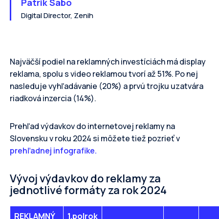
Patrik Sabo
Digital Director, Zenih
Najväčší podiel na reklamných investíciách má display
reklama, spolu s video reklamou tvorí až 51%. Po nej
nasleduje vyhľadávanie (20%) a prvú trojku uzatvára
riadková inzercia (14%).
Prehľad výdavkov do internetovej reklamy na
Slovensku v roku 2024 si môžete tiež pozrieť v
prehľadnej infografike.
Vývoj výdavkov do reklamy za
jednotlivé formáty za rok 2024
REKLAMNÝ
1.polrok