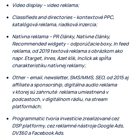
Video display – video reklama;
Classifieds and directories – kontextové PPC,
katalógová reklama, riadková inzercia;
Natívna reklama – PR články, Natívne články,
Recommended widgety – odporúčacie boxy, In feed
reklama, od 2019 textová reklama s obrázkom ako
napr. Etarget, Inres, Azet klik, Inclick ak spĺňa
charakteristiku natívnej reklamy;
Other – email, newsletter, SMS/MMS, SEO, od 2015 aj
affiliate a sponsorship, digitálna audio reklama
v ktorej sú zahrnuté: reklama umiestnená v
podcastoch, v digitálnom rádiu, na stream
platformách;
Programmatic tvoria investície zrealizované cez
DSP platformy, cez reklamné nástroje Google Ads,
DV360 a Facebook Ads.