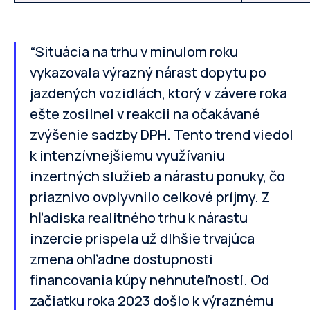
“Situácia na trhu v minulom roku
vykazovala výrazný nárast dopytu po
jazdených vozidlách, ktorý v závere roka
ešte zosilnel v reakcii na očakávané
zvýšenie sadzby DPH. Tento trend viedol
k intenzívnejšiemu využívaniu
inzertných služieb a nárastu ponuky, čo
priaznivo ovplyvnilo celkové príjmy. Z
hľadiska realitného trhu k nárastu
inzercie prispela už dlhšie trvajúca
zmena ohľadne dostupnosti
financovania kúpy nehnuteľností. Od
začiatku roka 2023 došlo k výraznému