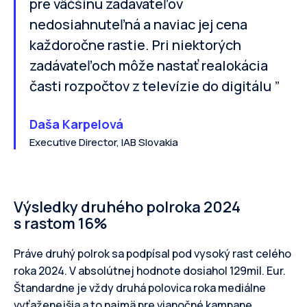
pre väčšinu zadávateľov
nedosiahnuteľná a naviac jej cena
každoročne rastie. Pri niektorých
zadávateľoch môže nastať realokácia
časti rozpočtov z televízie do digitálu ”
Daša Karpelová
Executive Director, IAB Slovakia
Výsledky druhého polroka 2024
s rastom 16%
Práve druhý polrok sa podpísal pod vysoký rast celého
roka 2024. V absolútnej hodnote dosiahol 129mil. Eur.
Štandardne je vždy druhá polovica roka mediálne
vyťaženejšia a to najmä pre vianočné kampane,