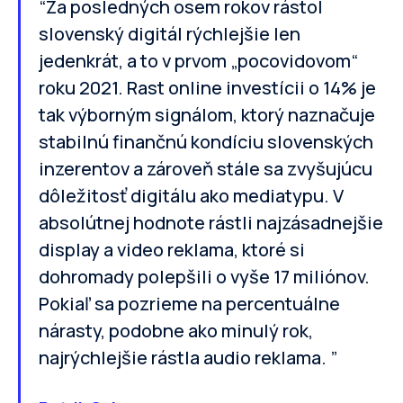
“Za posledných osem rokov rástol
slovenský digitál rýchlejšie len
jedenkrát, a to v prvom „pocovidovom“
roku 2021. Rast online investícii o 14% je
tak výborným signálom, ktorý naznačuje
stabilnú finančnú kondíciu slovenských
inzerentov a zároveň stále sa zvyšujúcu
dôležitosť digitálu ako mediatypu. V
absolútnej hodnote rástli najzásadnejšie
display a video reklama, ktoré si
dohromady polepšili o vyše 17 miliónov.
Pokiaľ sa pozrieme na percentuálne
nárasty, podobne ako minulý rok,
najrýchlejšie rástla audio reklama. ”