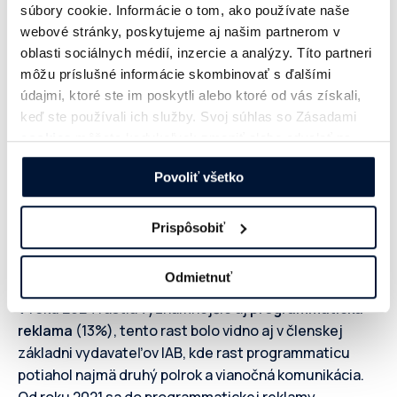
súbory cookie. Informácie o tom, ako používate naše
blackbox chybne vyhodnocuje pridanú
webové stránky, poskytujeme aj našim partnerom v
hodnotu affiliate kampaní a vydavatelia
oblasti sociálnych médií, inzercie a analýzy. Títo partneri
majú stále ťažšie podmienky v
môžu príslušné informácie skombinovať s ďalšími
organickom vyhľadávaní. Takisto
údajmi, ktoré ste im poskytli alebo ktoré od vás získali,
keď ste používali ich služby. Svoj súhlas so Zásadami
samotná situácia v e-commerce na
cookies
môžete kedykoľvek zmeniť alebo odvolať na
Slovensku nenahráva rastu.”
našej webovej stránke.
Povoliť všetko
Štefan Polgári
Managing director, Dognet
Prispôsobiť
Odmietnuť
V roku 2024 rástla významnejšie aj
programmatická
reklama
(13%), tento rast bolo vidno aj v členskej
základni vydavateľov IAB, kde rast programmaticu
potiahol najmä druhý polrok a vianočná komunikácia.