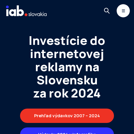
Skip to content
MONITOR
DIMAQ
NEWSLETTER
Investície do
internetovej
reklamy na
Slovensku
za rok 2024
Prehľad výdavkov 2007 – 2024