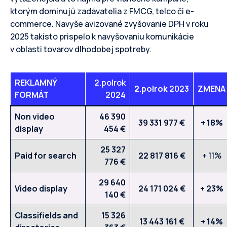
ktorým dominujú zadávatelia z FMCG, telco či e-
commerce. Navyše avizované zvyšovanie DPH v roku
2025 takisto prispelo k navyšovaniu komunikácie
v oblasti tovarov dlhodobej spotreby.
REKLAMNÝ
2.polrok
2.polrok
202
3
ZMENA
FORMÁT
202
4
Non video
46 390
39 331 977 €
+ 18%
display
454 €
25 327
Paid for search
22 817 816 €
+ 11%
776 €
29 640
Video display
24 171 024 €
+ 23%
140 €
Classifields and
15 326
13 443 161 €
+ 14%