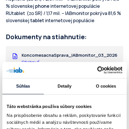
% slovenskej
phone
internetovej populácie
RUtablet (zo SR) / 1,17 mil. – IABmonitor pokrýva 81,6 %
slovenskej
tablet
internetovej populácie
Dokumenty na stiahnutie:
KoncomesacnaSprava_IABmonitor_03_2026
Stiahnuť
Súhlas
Detaily
O cookies
Správa o slovenskom internete 2025
Táto webstránka používa súbory cookies
Na prispôsobenie obsahu a reklám, poskytovanie funkcií
sociálnych médií a analýzu návštevnosti používame