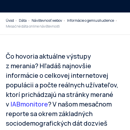
Úvod
Dáta
Návštevnosť webov
Informácie o gemiusAudience
Mesačné dáta online návštevnosti
Čo hovoria aktuálne výstupy
z merania? Hľadáš najnovšie
informácie o celkovej internetovej
populácii a počte reálnych užívateľov,
ktorí prichádzajú na stránky merané
v
IABmonitore
? V našom mesačnom
reporte sa okrem základných
sociodemografických dát dozvieš