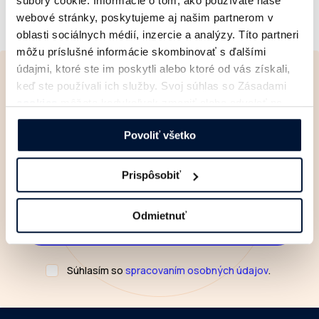
súbory cookie. Informácie o tom, ako používate naše
webové stránky, poskytujeme aj našim partnerom v
oblasti sociálnych médií, inzercie a analýzy. Títo partneri
môžu príslušné informácie skombinovať s ďalšími
údajmi, ktoré ste im poskytli alebo ktoré od vás získali,
Newsletter
keď ste používali ich služby. Svoj súhlas so Zásadami
cookies
môžete kedykoľvek zmeniť alebo odvolať na
Čerstvé informácie
zo
našej webovej stránke.
sveta digitálnej reklamy
Povoliť všetko
Prispôsobiť
Odmietnuť
Súhlasím so
spracovaním osobných údajov
.