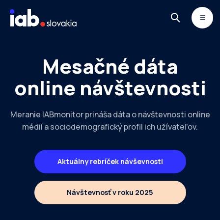
Skip to content
MONITOR
DIMAQ
NEWSLETTER
Mesačné dáta
online návštevnosti
Meranie IABmonitor prináša dáta o návštevnosti online
médií a sociodemografický profil ich užívateľov.
Aktuálny rebríček návševnosti
Návštevnosť v roku 2025