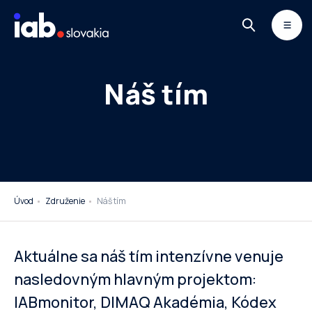
Skip to content
MONITOR
DIMAQ
NEWSLETTER
Náš tím
Úvod
Združenie
Náš tím
Aktuálne sa náš tím intenzívne venuje
nasledovným hlavným projektom:
IABmonitor, DIMAQ Akadémia, Kódex