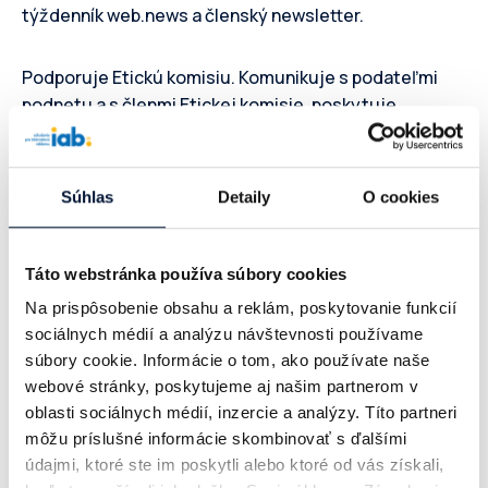
týždenník web.news a členský newsletter.
Podporuje Etickú komisiu. Komunikuje s podateľmi
podnetu a s členmi Etickej komisie, poskytuje
informácie k jej činnosti. Participuje na monitoringu
médií v rámci dodržiavania Kódexu preberania obsahu
na internete.
Súhlas
Detaily
O cookies
Exekutívne riadi iniciatívu Kódex influenecer
marketingu.
Táto webstránka používa súbory cookies
Na prispôsobenie obsahu a reklám, poskytovanie funkcií
Bašku kontaktujte v prípade, že:
sociálnych médií a analýzu návštevnosti používame
súbory cookie. Informácie o tom, ako používate naše
webové stránky, poskytujeme aj našim partnerom v
máte záujem o viac informácií alebo otázky k
oblasti sociálnych médií, inzercie a analýzy. Títo partneri
DIMAQ;
môžu príslušné informácie skombinovať s ďalšími
máte otázku ku Kódexu influencer marketingu;
údajmi, ktoré ste im poskytli alebo ktoré od vás získali,