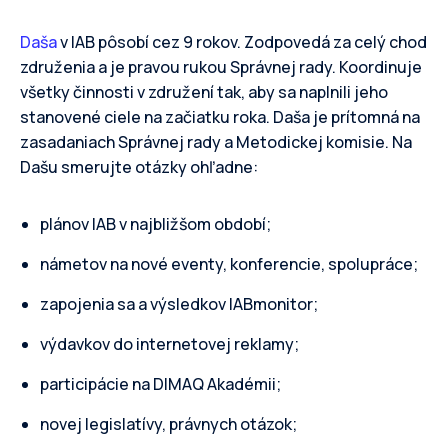
Daša
v IAB pôsobí cez 9 rokov. Zodpovedá za celý chod
združenia a je pravou rukou Správnej rady. Koordinuje
všetky činnosti v združení tak, aby sa naplnili jeho
stanovené ciele na začiatku roka. Daša je prítomná na
zasadaniach Správnej rady a Metodickej komisie. Na
Dašu smerujte otázky ohľadne:
plánov IAB v najbližšom období;
námetov na nové eventy, konferencie, spolupráce;
zapojenia sa a výsledkov IABmonitor;
výdavkov do internetovej reklamy;
participácie na DIMAQ Akadémii;
novej legislatívy, právnych otázok;