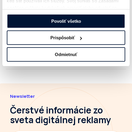
keď ste používali ich služby. Svoj súhlas so Zásadami
máte novinku (produkt, výskum, kampaň), ktorú by
cookies
môžete kedykoľvek zmeniť alebo odvolať na
ste chceli šíriť prostredníctvom našich
našej webovej stránke.
komunikačných kanálov;
Povoliť všetko
máte záujem nadviazať s IAB mediálnu spoluprácu.
Prispôsobiť
Odmietnuť
Newsletter
Čerstvé informácie
zo
sveta digitálnej reklamy