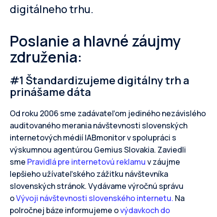
digitálneho trhu.
Poslanie a hlavné záujmy
združenia:
#1
Štandardizujeme digitálny trh a
prinášame dáta
Od roku 2006 sme zadávateľom jediného nezávislého
auditovaného merania návštevnosti slovenských
internetových médií IABmonitor v spolupráci s
výskumnou agentúrou Gemius Slovakia. Zaviedli
sme
Pravidlá pre internetovú reklamu
v záujme
lepšieho užívateľského zážitku návštevníka
slovenských stránok. Vydávame výročnú správu
o
Vývoji návštevnosti slovenského internetu.
Na
polročnej báze informujeme o
výdavkoch do