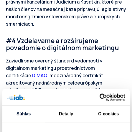
právnymi kanceláriami Judicium a Kasatkin, ktoré pre
našich členov na mesačnej báze pripravujú legislatívny
monitoring zmien v slovenskom práve a európskych
smerniciach.
#
4
Vzdelávame a rozširujeme
povedomie o digitálnom marketingu
Zaviedli sme overený štandard vedomostí v
digitálnom marketingu prostredníctvom
certifikácie
DIMAQ
, medzinárodný certifikát
akreditovaný nadnárodným celoeurópskym
združením IAB Europe. Vzdelávame v digitálnom
marketingu prostredníctvom prípravného
kurzu
DIMAQ Akadémie
, workshopmi na rôzne
digitálne témy. Organizujeme vlastné konferencie.
Súhlas
Detaily
O cookies
Sme spoluorganizátorom najväčšej digitálnej
konferencie
Digital Rulezz
. Participujeme na súťaži