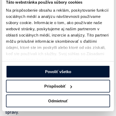
digitálnych prác
Digital Pie
. Sme súčasťou veľtrhu
Táto webstránka používa súbory cookies
práce
Profesia Days
, kde vo vlastnom bloku
Na prispôsobenie obsahu a reklám, poskytovanie funkcií
prednášok o digitálnom marketingu šírime povedomie
sociálnych médií a analýzu návštevnosti používame
o rôznych možnostiach pracovných pozícií v digitále.
súbory cookie. Informácie o tom, ako používate naše
webové stránky, poskytujeme aj našim partnerom v
#
5
Informujeme o dianí
na digital trhu
oblasti sociálnych médií, inzercie a analýzy. Títo partneri
na Slovensku a vo svete.
môžu príslušné informácie skombinovať s ďalšími
údajmi, ktoré ste im poskytli alebo ktoré od vás získali,
Prinášame najnovšie správy z digitálu
keď ste používali ich služby. Svoj súhlas so Zásadami
prostredníctvom týždenníku o digital novinkách (ktorý
cookies
môžete kedykoľvek zmeniť alebo odvolať na
odoberá už viac ako 500 nadšencov slovenského
našej webovej stránke.
Povoliť všetko
onlinu) a našich sociálnych sietí –
Facebook
,
LinkedIn
,
Twitter
. Sme
platformou pre
vzájomnú komunikáciu
medzi subjektmi
Prispôsobiť
podnikajúcimi v oblasti internetovej reklamy
a komunikačný kanál s ostatnými profesnými
Odmietnuť
organizáciami v oblasti internetu či orgánmi štátnej
správy.