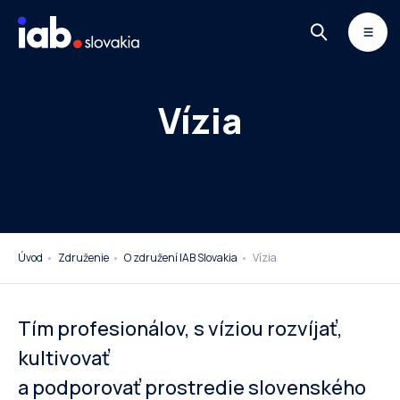
Skip to content
MONITOR
DIMAQ
NEWSLETTER
Vízia
Úvod
Združenie
O združení IAB Slovakia
Vízia
Tím profesionálov, s víziou rozvíjať,
kultivovať
a podporovať prostredie slovenského