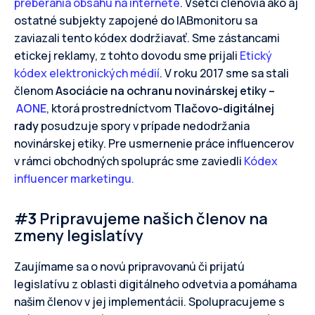
preberania obsahu na internete
. Všetci členovia ako aj
ostatné subjekty zapojené do IABmonitoru sa
zaviazali tento kódex dodržiavať. Sme zástancami
etickej reklamy, z tohto dovodu sme prijali
Etický
kódex elektronických médií
. V roku 2017 sme sa stali
členom
Asociácie na ochranu novinárskej etiky –
AONE
, ktorá prostredníctvom
Tlačovo-digitálnej
rady
posudzuje spory v prípade nedodržania
novinárskej etiky. Pre usmernenie práce influencerov
v rámci obchodných spoluprác sme zaviedli
Kódex
influencer marketingu.
#
3
Pripravujeme našich členov na
zmeny legislatívy
Zaujímame sa o novú pripravovanú či prijatú
legislatívu z oblasti digitálneho odvetvia a pomáhama
našim členov v jej implementácii. Spolupracujeme s