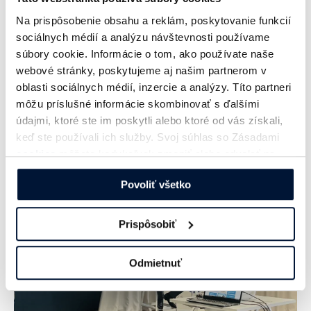
“Definitívny koniec vykrádania obsahu na
Na prispôsobenie obsahu a reklám, poskytovanie funkcií
webe? IAB chce poupratovať v
sociálnych médií a analýzu návštevnosti používame
súbory cookie. Informácie o tom, ako používate naše
slovenskom online priestore.”
webové stránky, poskytujeme aj našim partnerom v
oblasti sociálnych médií, inzercie a analýzy. Títo partneri
Adam Zavřel
môžu príslušné informácie skombinovať s ďalšími
predseda EK, šéf online spravodajstva TV JOJ
údajmi, ktoré ste im poskytli alebo ktoré od vás získali,
keď ste používali ich služby. Svoj súhlas so Zásadami
cookies
môžete kedykoľvek zmeniť alebo odvolať na
našej webovej stránke.
Povoliť všetko
Prispôsobiť
Odmietnuť