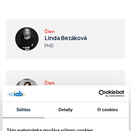
Člen
Linda Bezáková
PHD
Člen
Martina Mazúchová
Digiline
Súhlas
Detaily
O cookies
Táto webstránka používa súbory cookies