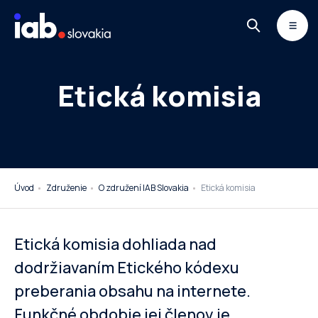
Skip to content
MONITOR
DIMAQ
NEWSLETTER
Etická komisia
Úvod
Združenie
O združení IAB Slovakia
Etická komisia
Etická komisia dohliada nad
dodržiavaním Etického kódexu
preberania obsahu na internete.
Funkčné obdobie jej členov je