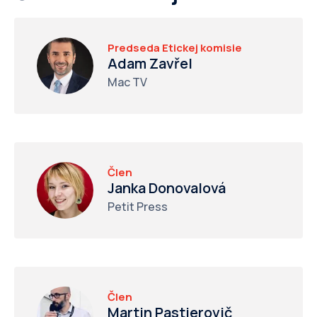
Predseda Etickej komisie
Adam Zavřel
Mac TV
Člen
Janka Donovalová
Petit Press
Člen
Martin Pastierovič