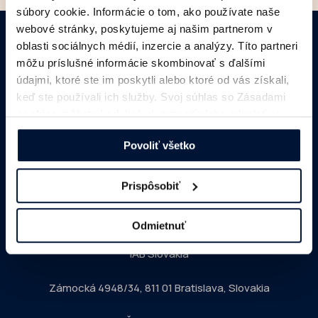
súbory cookie. Informácie o tom, ako používate naše
webové stránky, poskytujeme aj našim partnerom v
oblasti sociálnych médií, inzercie a analýzy. Títo partneri
môžu príslušné informácie skombinovať s ďalšími
údajmi, ktoré ste im poskytli alebo ktoré od vás získali,
keď ste používali ich služby. Svoj súhlas so Zásadami
cookies
môžete kedykoľvek zmeniť alebo odvolať na
našej webovej stránke.
Povoliť všetko
MONITOR
DIMAQ
NEWSLETTER
Prispôsobiť
Interactive Advertising Bureau Slovakia
Odmietnuť
IAB Slovakia
Zámocká 4948/34, 811 01 Bratislava, Slovakia