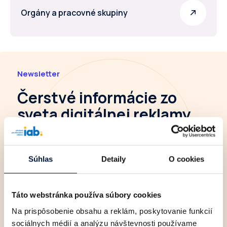
Orgány a pracovné skupiny
Newsletter
Čerstvé informácie
zo
sveta digitálnej reklamy
Súhlas
Detaily
O cookies
Táto webstránka používa súbory cookies
Súhlasím so
spracovaním osobných údajov
.
Na prispôsobenie obsahu a reklám, poskytovanie funkcií
sociálnych médií a analýzu návštevnosti používame