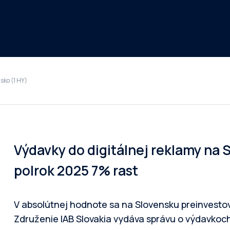
sko (1 HY)
Výdavky do digitálnej reklamy na S
polrok 2025 7% rast
V absolútnej hodnote sa na Slovensku preinvestoval
Združenie IAB Slovakia vydáva správu o výdavkoch