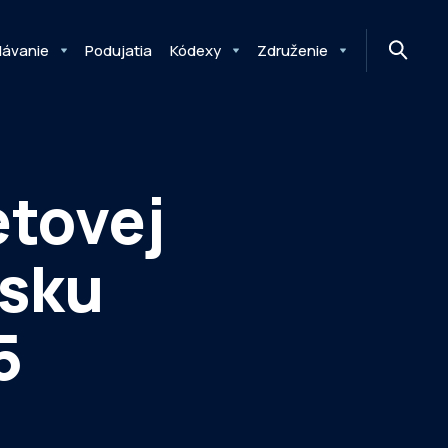
MONITOR
DIMAQ
NEWSLETTER
lávanie
Podujatia
Kódexy
Združenie
etovej
nsku
5