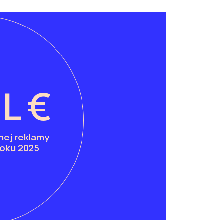
IL €
lnej reklamy
roku 2025