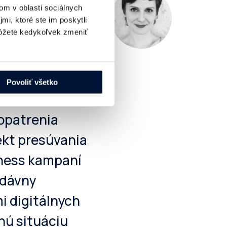
om v oblasti sociálnych
sú Facebook či
mi, ktoré ste im poskytli
žete kedykoľvek zmeniť
 opatrnosť
ia
to neistota
Povoliť všetko
ien v daňovom
 opatrenia
ekt presúvania
eness kampaní
edávny
i digitálnych
nú situáciu