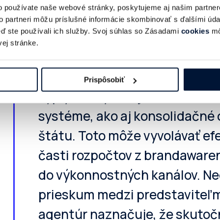
o používate naše webové stránky, poskytujeme aj našim partner
nadnárodných platforiem ako 
to partneri môžu príslušné informácie skombinovať s ďalšími údaj
keď ste používali ich služby. Svoj súhlas so Zásadami
cookies
mô
Google. Na Slovensku je badať
ej stránke.
zadávateľov z hľadiska míňan
marketingových rozpočtov. Tá
Prispôsobiť
vyplýva z vysokej inflácie, zm
systéme, ako aj konsolidačné
štátu. Toto môže vyvolávať ef
časti rozpočtov z brandawar
do výkonnostných kanálov. N
prieskum medzi predstaviteľm
agentúr naznačuje, že skutoč