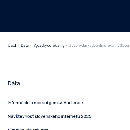
Úvod
Dáta
Výdavky do reklamy
2025 výdavky do online reklamy Sloven
Dáta
Informácie o meraní gemiusAudience
Návštevnosť slovenského internetu 2025
Výdavky do reklamy