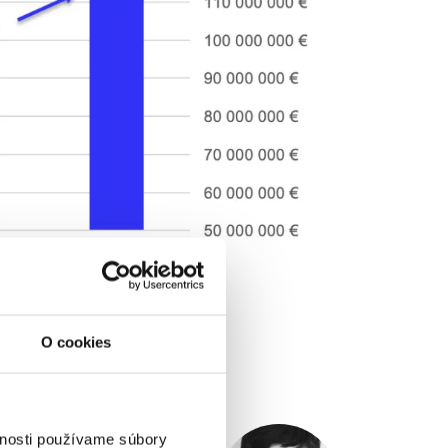
O cookies
ý výdavkami do
vnosti používame súbory