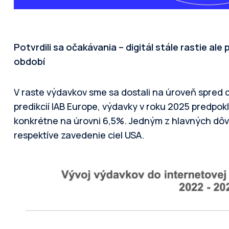
Potvrdili sa očakávania – digitál stále rastie a
období
V raste výdavkov sme sa dostali na úroveň spred 
predikcií IAB Europe, výdavky v roku 2025 predpokl
konkrétne na úrovni 6,5%. Jedným z hlavných dôv
respektíve zavedenie ciel USA.