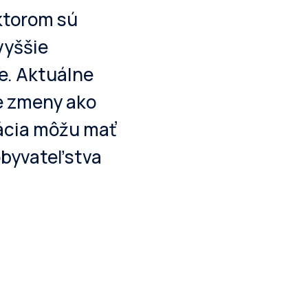
 ktorom sú
vyššie
e. Aktuálne
le zmeny ako
dácia môžu mať
obyvateľstva