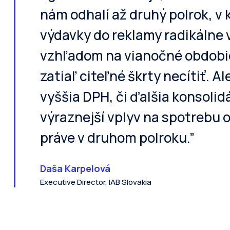
nám odhalí až druhý polrok, v
výdavky do reklamy radikálne 
vzhľadom na vianočné obdobi
zatiaľ citeľné škrty necítiť. A
vyššia DPH, či ďalšia konsoli
výraznejší vplyv na spotrebu 
práve v druhom polroku.”
Daša Karpelová
Executive Director, IAB Slovakia