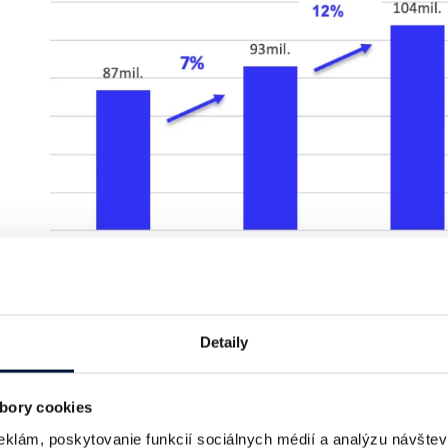
Detaily
bory cookies
“Dosiahnutý 7% rast je ťahan
eklám, poskytovanie funkcií sociálnych médií a analýzu návšte