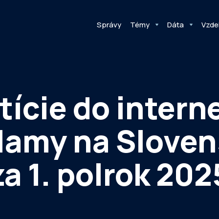
Správy
Témy
Dáta
Vzde
tície do intern
lamy na Slove
za 1. polrok 202