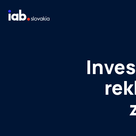
Skip to content
Staň sa členom
Meraj návštevnosť média
Inves
rek