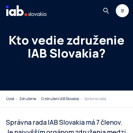
Skip to content
MONITOR
DIMAQ
NEWSLETTER
Kto vedie združenie
IAB Slovakia?
Úvod
Združenie
O združení IAB Slovakia
Správna rada
Správna rada IAB Slovakia má 7 členov.
Je najvyšším orgánom združenia medzi