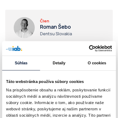
Člen
Roman Šebo
Dentsu Slovakia
Súhlas
Detaily
O cookies
“Plánujem pokračovať v organizovaní
Táto webstránka používa súbory cookies
odborných eventov a ešte viac prepojiť
Na prispôsobenie obsahu a reklám, poskytovanie funkcií
našich členov, aby sme spoločne
sociálnych médií a analýzu návštevnosti používame
nachádzali synergie a prispievali k
súbory cookie. Informácie o tom, ako používate naše
rozvoju digitálnej reklamy na Slovensku.
webové stránky, poskytujeme aj našim partnerom v
oblasti sociálnych médií, inzercie a analýzy. Títo partneri
Tento rok nás čaká odčlenenie výskumu