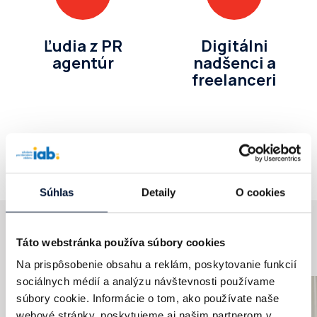
Ľudia z PR
Digitálni
agentúr
nadšenci
a
freelanceri
Program nie je vhodný pre úplných začiatočníkov v
digitálnom marketingu.
Súhlas
Detaily
O cookies
DIMAQ v obrazoch
Táto webstránka používa súbory cookies
Na prispôsobenie obsahu a reklám, poskytovanie funkcií
sociálnych médií a analýzu návštevnosti používame
súbory cookie. Informácie o tom, ako používate naše
webové stránky, poskytujeme aj našim partnerom v