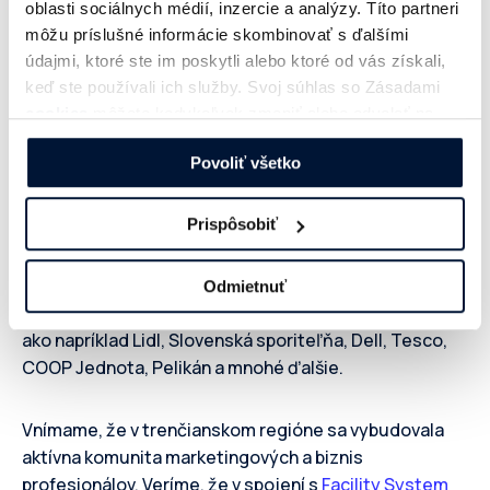
oblasti sociálnych médií, inzercie a analýzy. Títo partneri
septembra
a
1. a 2. októbra v Trenčíne.
môžu príslušné informácie skombinovať s ďalšími
Nezmeškajte túto jedinečnú príležitosť a
údajmi, ktoré ste im poskytli alebo ktoré od vás získali,
prihláste sa už dnes!
keď ste používali ich služby. Svoj súhlas so Zásadami
cookies
môžete kedykoľvek zmeniť alebo odvolať na
Prečo DIMAQ v Trenčíne?
našej webovej stránke.
Povoliť všetko
IAB Slovakia prostredníctvom DIMAQ už viac ako 6
Prispôsobiť
rokov aktívne prispieva k rozvoju a štandardizácii
slovenského online trhu. Za ten čas u nás nadobudlo
nové vedomosti množstvo marketérov z radov
Odmietnuť
mediálnych, digitálnych agentúr ako aj zadávateľov
ako napríklad Lidl, Slovenská sporiteľňa, Dell, Tesco,
COOP Jednota, Pelikán a mnohé ďalšie.
Vnímame, že v trenčianskom regióne sa vybudovala
aktívna komunita marketingových a biznis
profesionálov. Veríme, že v spojení s
Facility System