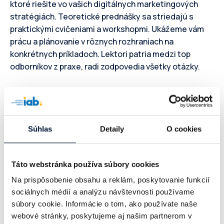
ktoré riešite vo vašich digitálnych marketingových
stratégiách. Teoretické prednášky sa striedajú s
praktickými cvičeniami a workshopmi. Ukážeme vám
prácu a plánovanie v rôznych rozhraniach na
konkrétnych príkladoch. Lektori patria medzi top
odborníkov z praxe, radi zodpovedia všetky otázky.
Získané know-how a zručnosti pomôžu jasne ukotviť
vašu značku v online prostredí a zabezpečiť tak jej
výkonnosť.
Súhlas
Detaily
O cookies
Súčasťou kurzu je certifikačná skúška
, ktorá potvrdí
profesionalitu absolventa. Získaný certifikát je
Táto webstránka používa súbory cookies
medzinárodne platný, uznávaný najvyššou európskou
Na prispôsobenie obsahu a reklám, poskytovanie funkcií
digitálnou autoritou – IAB Europe.
sociálnych médií a analýzu návštevnosti používame
súbory cookie. Informácie o tom, ako používate naše
Kurz sa uskutoční na jeseň
24.
a
26.
webové stránky, poskytujeme aj našim partnerom v