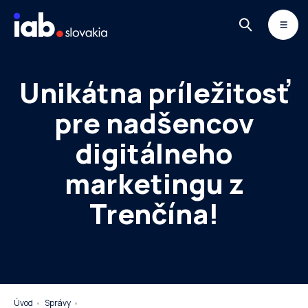
Skip to content
MONITOR
DIMAQ
NEWSLETTER
Unikátna príležitosť
pre nadšencov
digitálneho
marketingu z
Trenčína!
Úvod
Správy