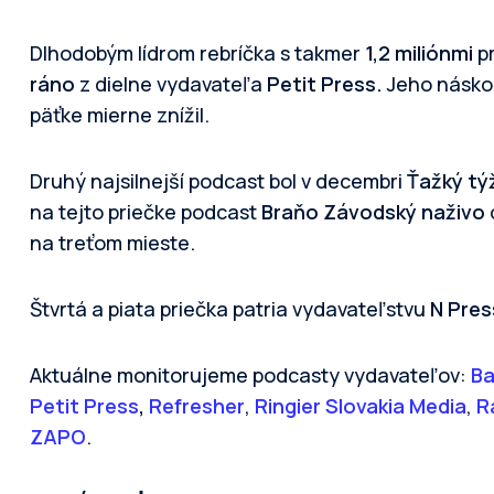
Dlhodobým lídrom rebríčka s takmer
1,2 miliónmi
pr
ráno
z dielne vydavateľa
Petit Press.
Jeho náskok
päťke mierne znížil.
Druhý najsilnejší podcast bol v decembri
Ťažký tý
na tejto priečke podcast
Braňo Závodský naživo
na treťom mieste.
Štvrtá a piata priečka patria vydavateľstvu
N Pres
Aktuálne monitorujeme podcasty vydavateľov:
Ba
Petit Press
,
Refresher
,
Ringier Slovakia Media
,
R
ZAPO
.