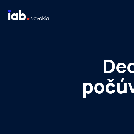
Skip to content
Staň sa členom
Meraj návštevnosť média
Dec
počúv