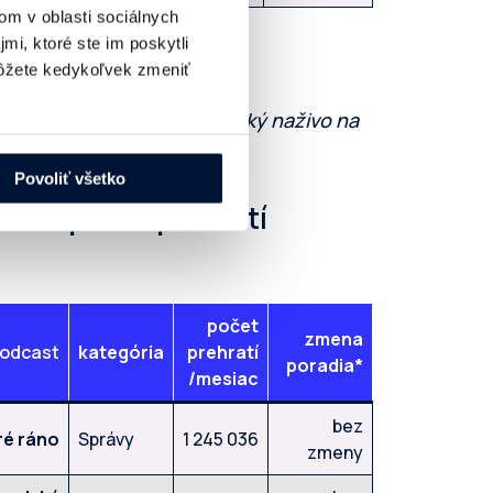
om v oblasti sociálnych
mi, ktoré ste im poskytli
žete kedykoľvek zmeniť
er je podcast Braňo Závodský naživo na
ýsledku na 2.mieste.
Povoliť všetko
vého počtu prehratí
počet
zmena
odcast
kategória
prehratí
poradia*
/mesiac
bez
é ráno
Správy
1 245 036
zmeny