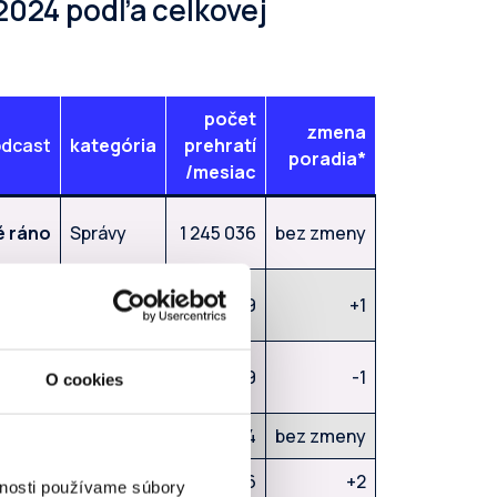
2024 podľa celkovej
počet
zmena
dcast
kategória
prehratí
poradia*
/mesiac
é ráno
Správy
1 245 036
bez zmeny
týždeň
Správy
824 829
+1
odský
Správy
820 609
-1
O cookies
naživo
dakcii
Správy
582 074
bez zmeny
filter
Správy
462 266
+2
vnosti používame súbory