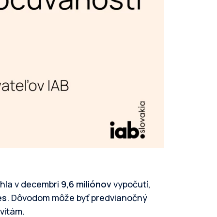
hla v decembri
9,6 miliónov
vypočutí,
es
. Dôvodom môže byť predvianočný
vitám.