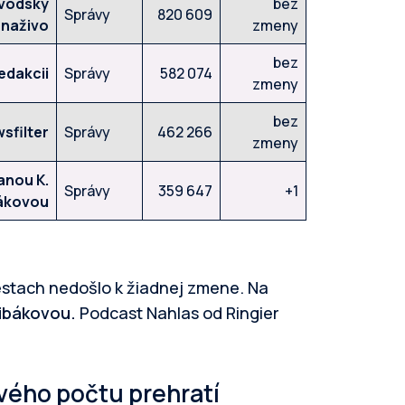
vodský
bez
Správy
820 609
naživo
zmeny
bez
edakcii
Správy
582 074
zmeny
bez
sfilter
Správy
462 266
zmeny
anou K.
Správy
359 647
+1
ákovou
estach nedošlo k žiadnej zmene. Na
Dibákovou.
Podcast Nahlas od Ringier
vého počtu prehratí