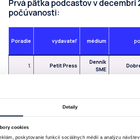
Prvá päťka podcastov v decembri 
počúvanosti:
Poradie
vydavateľ
médium
po
Denník
1.
Petit Press
Dobr
SME
Ringier Slovakia
2.
Aktuality
Ťažký 
Media
BAUER MEDIA
Rádio
Braňo Záv
3.
Detaily
Slovakia
Expres
4.
N Press
Denník N
V Re
bory cookies
5.
N Press
Denník N
News
eklám, poskytovanie funkcií sociálnych médií a analýzu návšte