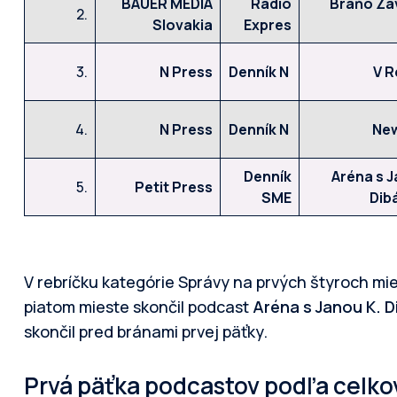
BAUER MEDIA
Rádio
Braňo Zá
2.
Slovakia
Expres
3.
N Press
Denník N
V R
4.
N Press
Denník N
New
Denník
Aréna s J
5.
Petit Press
SME
Dib
V rebríčku kategórie Správy na prvých štyroch mi
piatom mieste skončil podcast
Aréna s Janou K. 
skončil pred bránami prvej päťky.
Prvá päťka podcastov podľa celko