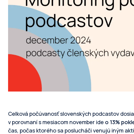
Celková počúvanosť slovenských podcastov dosia
v porovnaní s mesiacom november ide
o 13% pokl
čas, počas ktorého sa poslucháči venujú iným akti