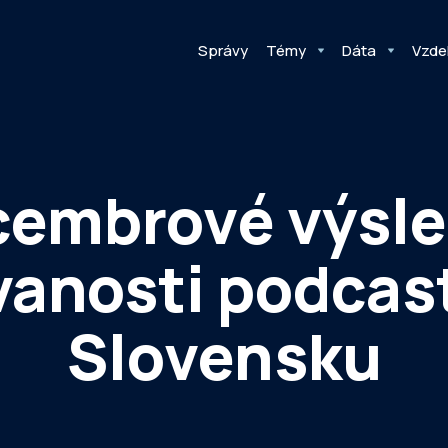
Správy
Témy
Dáta
Vzde
embrové výsl
anosti podcas
Slovensku