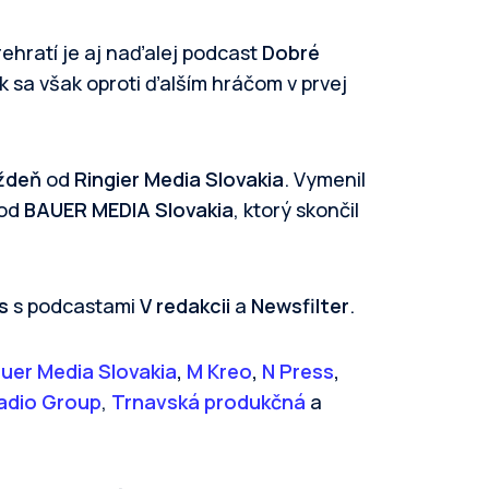
ehratí je aj naďalej podcast
Dobré
 sa však oproti ďalším hráčom v prvej
ždeň
od
Ringier Media Slovakia
. Vymenil
od
BAUER MEDIA Slovakia
, ktorý skončil
s
s podcastami
V redakcii
a
Newsfilter
.
uer Media Slovakia
,
M Kreo
,
N Press
,
adio Group
,
Trnavská produkčná
a