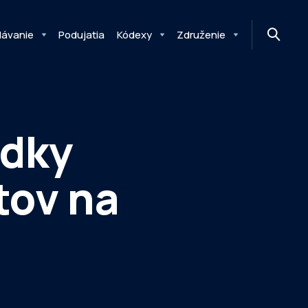
MONITOR
DIMAQ
NEWSLETTER
lávanie
Podujatia
Kódexy
Združenie
edky
tov na