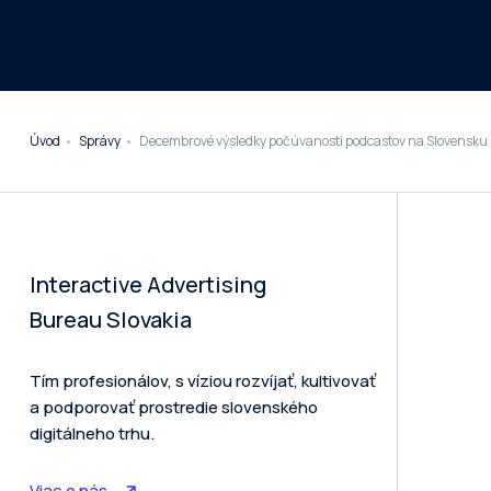
Úvod
Správy
Decembrové výsledky počúvanosti podcastov na Slovensku
Interactive Advertising
Bureau Slovakia
Tím profesionálov, s víziou rozvíjať, kultivovať
a podporovať prostredie slovenského
digitálneho trhu.
Viac o nás