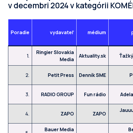
v decembri 2024 v kategórii KOMÉ
Poradie
vydavateľ
médium
Ringier Slovakia
1.
Aktuality.sk
Ťažký
Media
2.
Petit Press
Denník SME
P
3.
RADIO GROUP
Fun rádio
Adela
Jauuu
4.
ZAPO
ZAPO
Bauer Media
B
5.