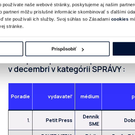
o používate naše webové stránky, poskytujeme aj našim partner
to partneri môžu príslušné informácie skombinovať s ďalšími údaj
keď ste používali ich služby. Svoj súhlas so Zásadami
cookies
mô
Vysvetlivky:
ej stránke.
*Vysvetlivky k zmene poriadia: v mesiaci decemb
3 mieste. V novembri bol na (-1 miesto), čiže vo v
Prispôsobiť
Prvá päťka podcastov podľa celko
v decembri v kategórii SPRÁVY :
Poradie
vydavateľ
médium
p
Denník
1.
Petit Press
Dobr
SME