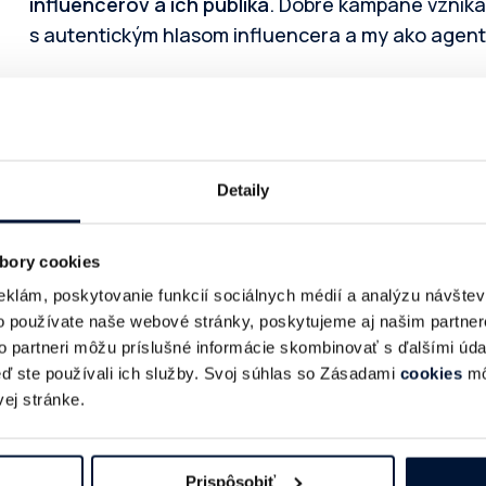
influencerov a ich publika
. Dobré kampane vznika
s autentickým hlasom influencera a my ako agen
V trojuholníku agentúra – zadávateľ – influ je naj
férové podmienky a otvorená komunikácia počas c
Prečo ste sa stali členom IAB a čo
Detaily
oceňuješ?
bory cookies
Do IAB sme vstúpili, pretože veríme, že influen
eklám, poskytovanie funkcií sociálnych médií a analýzu návšte
súčasťou digitálneho mixu – a patrí do
diskusie 
o používate naše webové stránky, poskytujeme aj našim partner
to partneri môžu príslušné informácie skombinovať s ďalšími údaj
inováciách.
keď ste používali ich služby. Svoj súhlas so Zásadami
cookies
mô
ej stránke.
Na členstve si vážime najmä to, že prepája ľudí z 
výmenu know-how a nastavovanie pravidiel hry, kt
dôveryhodnejším.
Prispôsobiť