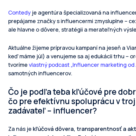
Contedy
je agentúra špecializovaná na influence
prepájame značky s influencermi zmysluplne – ce
ale hlavne o dôvere, stratégii a merateľných výsl
Aktuálne žijeme prípravou kampaní na jeseň a Via
keď máme júl) a venujeme sa aj edukácii trhu – 
tvoríme
vlastný podcast „Influencer marketing od 
samotných influencerov.
Čo je podľa teba kľúčové pre dob
čo pre efektívnu spoluprácu v tro
zadávateľ – influencer?
Za nás je
kľúčová dôvera, transparentnosť a aktív