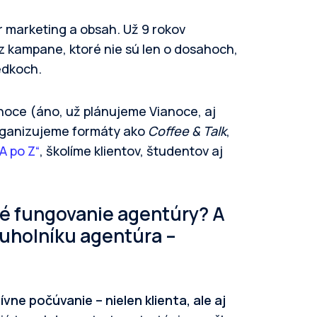
r marketing a obsah. Už 9 rokov
z kampane, ktoré nie sú len o dosahoch,
edkoch.
noce (áno, už plánujeme Vianoce, aj
organizujeme formáty ako
Coffee & Talk
,
A po Z“
, školíme klientov, študentov aj
ré fungovanie agentúry? A
juholníku agentúra –
ne počúvanie – nielen klienta, ale aj