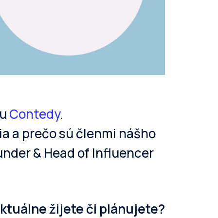
ru
Contedy
.
ia a prečo sú členmi nášho
under & Head of Influencer
ktuálne žijete či plánujete?