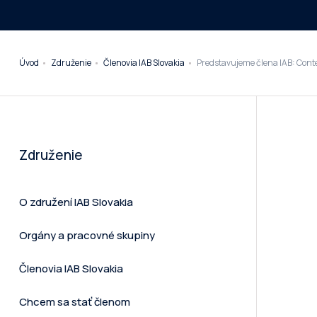
Úvod
Združenie
Členovia IAB Slovakia
Predstavujeme člena IAB: Cont
Združenie
O združení IAB Slovakia
Orgány a pracovné skupiny
Členovia IAB Slovakia
Chcem sa stať členom