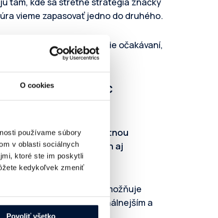
jú tam, kde sa stretne stratégia značky
túra vieme zapasovať jedno do druhého.
dôležitejšie jasné nastavenie očakávaní,
elej spolupráce.
 na členstve najviac
O cookies
cer marketing je plnohodnotnou
vnosti používame súbory
o štandardoch
, reguláciách aj
om v oblasti sociálnych
mi, ktoré ste im poskytli
žete kedykoľvek zmeniť
rôznych oblastí digitálu – umožňuje
oré robia náš trh profesionálnejším a
Povoliť všetko