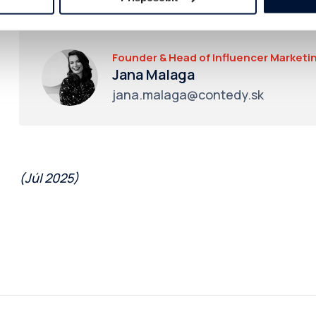
Founder & Head of Influencer Marketi
Jana Malaga
jana.malaga@contedy.sk
(Júl 2025)