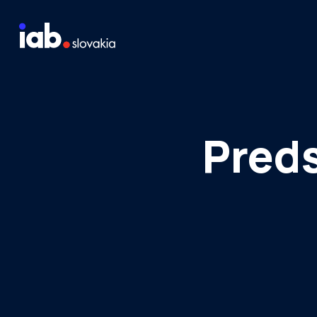
Skip to content
Staň sa členom
Meraj návštevnosť média
Preds