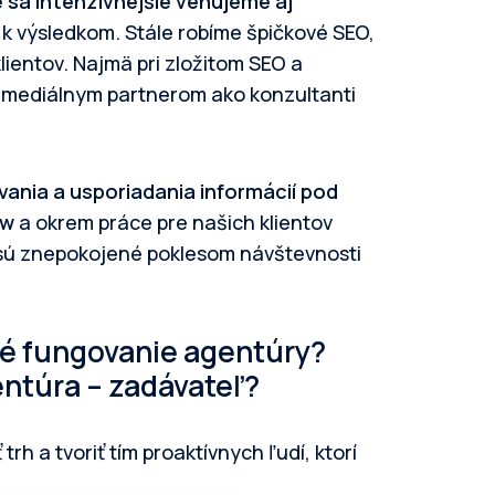
sa intenzívnejšie venujeme aj
jú k výsledkom. Stále robíme špičkové SEO,
ientov. Najmä pri zložitom SEO a
 mediálnym partnerom ako konzultanti
nia a usporiadania informácií pod
ew
a okrem práce pre našich klientov
 sú znepokojené poklesom návštevnosti
ré fungovanie agentúry?
entúra – zadávateľ?
rh a tvoriť tím proaktívnych ľudí, ktorí