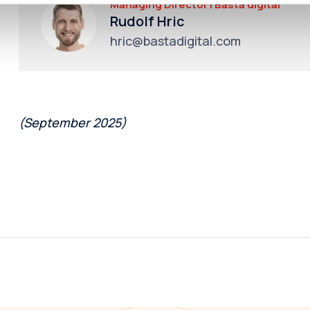
Managing Director I Basta digital
Rudolf Hric
hric@bastadigital.com
(September 2025)