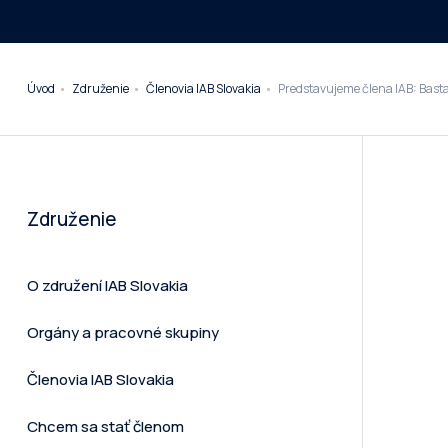
Úvod
Združenie
Členovia IAB Slovakia
Predstavujeme člena IAB: Basta 
Združenie
O združení IAB Slovakia
Orgány a pracovné skupiny
Členovia IAB Slovakia
Chcem sa stať členom