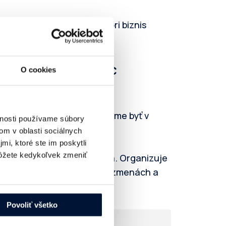
jomnej dôvere partnerom pri biznis
 na členstve najviac
O cookies
ko performance médiá a chceme byť v
vnosti používame súbory
 a celým IAB ekosystémom.
om v oblasti sociálnych
mi, ktoré ste im poskytli
žete kedykoľvek zmeniť
via nadväzovať partnerstvá. Organizuje
lne informuje o novinkách, zmenách a
ku.
Povoliť všetko