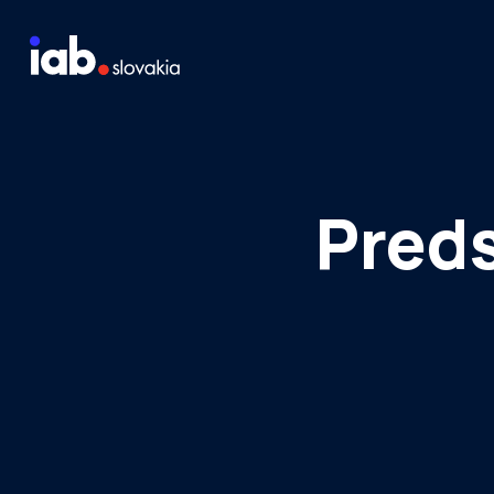
Skip to content
Staň sa členom
Meraj návštevnosť média
Preds