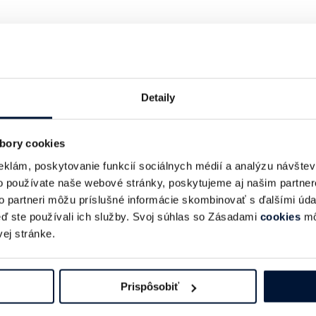
Najlepšie spolupráce fungujú, keď sme vďaka vzá
rozhodnutiach.
Prečo ste sa stali členom IAB a čo
Detaily
oceňuješ?
bory cookies
Pre naše projekty sú čoraz dôležitejšie aj iné a
eklám, poskytovanie funkcií sociálnych médií a analýzu návšte
užšom spojení s médiami, mediálnymi agentúrami
o používate naše webové stránky, poskytujeme aj našim partner
to partneri môžu príslušné informácie skombinovať s ďalšími údaj
keď ste používali ich služby. Svoj súhlas so Zásadami
cookies
mô
Oceňujem, že vytvára prostredie, kde môžu členo
ej stránke.
vzdelávacie aj networkingové eventy. IAB pravide
príležitostiach a rozvíja mediálny trhu na Slovens
Prispôsobiť