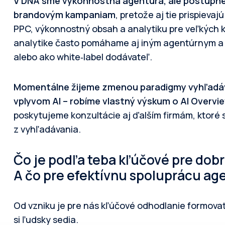
V DNA sme výkonnostná agentúra, ale postupne 
brandovým kampaniam
, pretože aj tie prispieva
PPC, výkonnostný obsah a analytiku pre veľkých kl
analytike často pomáhame aj iným agentúrnym a
alebo ako white‑label dodávateľ.
Momentálne žijeme zmenou paradigmy vyhľadáva
vplyvom AI – robíme vlastný výskum o AI Overvi
poskytujeme konzultácie aj ďalším firmám, ktoré
z vyhľadávania.
Čo je podľa teba kľúčové pre dob
A čo pre efektívnu spoluprácu ag
Od vzniku je pre nás kľúčové odhodlanie formovať t
si ľudsky sedia.