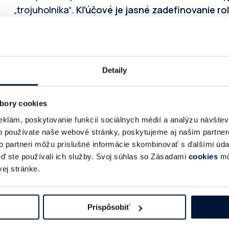
„trojuholníka“.
Kľúčové je jasné zadefinovanie r
agentúra vie, že nie sme ich konkurencia, ale partn
vie, že predstavujeme dané platformy na Slovens
spôsobmi, celý proces vie byť veľmi príjemný a prí
Detaily
Prečo ste sa stali členom IAB a čo
oceňuješ?
bory cookies
eklám, poskytovanie funkcií sociálnych médií a analýzu návšte
Množstvo členov IAB sú naši klienti a partneri, s k
o používate naše webové stránky, poskytujeme aj našim partner
eventoch.
to partneri môžu príslušné informácie skombinovať s ďalšími údaj
keď ste používali ich služby. Svoj súhlas so Zásadami
cookies
mô
Okrem toho sme vďačný za každú príležitosť, keď
ej stránke.
platforiem pomocou IAB aktivít a taktiež sa radi 
témach od ostatných členov
.
Prispôsobiť