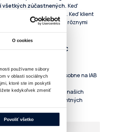
olí všetkých zúčastnených.
Keď
er, ktorý im ulahčuje život. Keď klient
ku a preto im vieme pomôcť rôznymi
nosný.
O cookies
 na členstve najviac
vnosti používame súbory
torými sa vždy radi vidíme osobne na IAB
om v oblasti sociálnych
mi, ktoré ste im poskytli
žete kedykoľvek zmeniť
 môžeme priniesť novinky z našich
vzdelávame v rôznych relevantných
Povoliť všetko