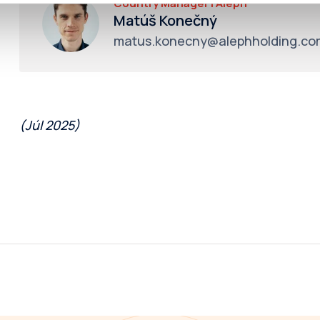
Country Manager I Aleph
Matúš Konečný
matus.konecny@alephholding.co
(Júl 2025)