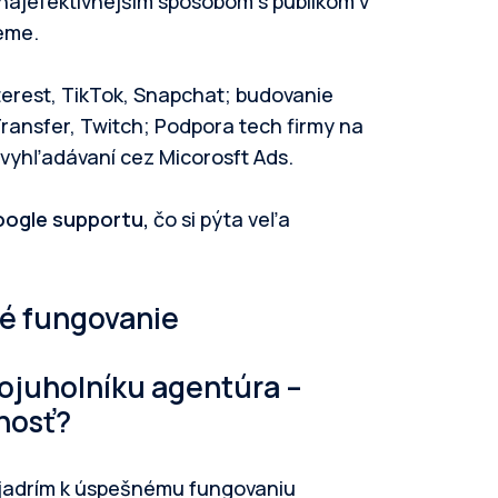
najefektívnejším spôsobom s publikom v
eme.
terest, TikTok, Snapchat; budovanie
Transfer, Twitch; Podpora tech firmy na
o vyhľadávaní cez Micorosft Ads.
ogle supportu,
čo si pýta veľa
ré fungovanie
rojuholníku
agentúra –
nosť
?
yjadrím k úspešnému fungovaniu