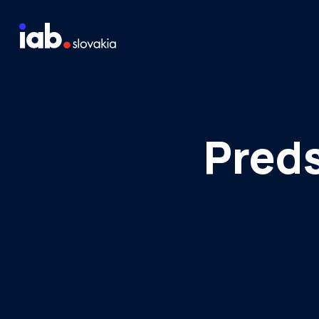
Skip to content
Staň sa členom
Meraj návštevnosť média
Preds