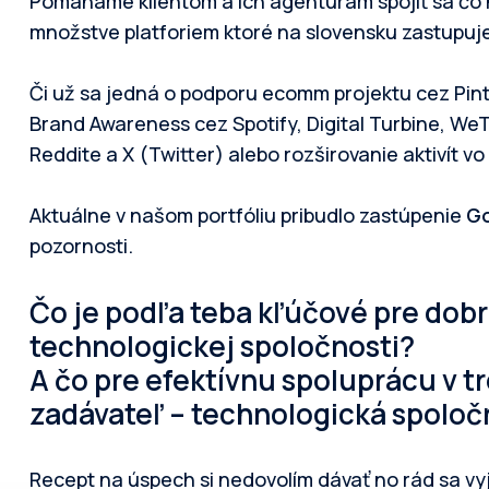
Pomáhame klientom a ich agentúram spojiť sa čo 
množstve platforiem ktoré na slovensku zastupuj
Či už sa jedná o podporu ecomm projektu cez Pin
Brand Awareness cez Spotify, Digital Turbine, We
Reddite a X (Twitter) alebo rozširovanie aktivít v
Aktuálne v našom portfóliu pribudlo zastúpenie
Go
pozornosti.
Čo je podľa teba kľúčové pre dob
technologickej spoločnosti?
A čo pre efektívnu spoluprácu v t
zadávateľ – technologická spoloč
Recept na úspech si nedovolím dávať no rád sa v