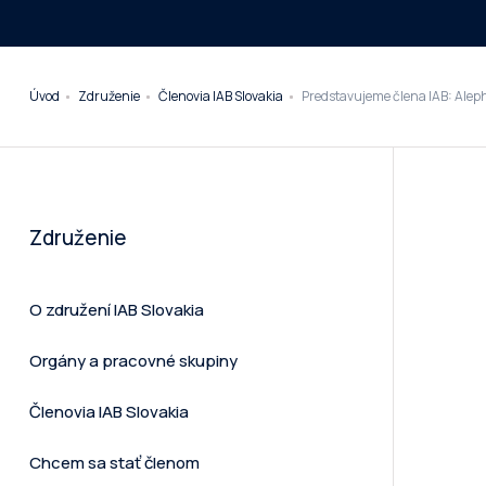
Úvod
Združenie
Členovia IAB Slovakia
Predstavujeme člena IAB: Alep
Združenie
O združení IAB Slovakia
Orgány a pracovné skupiny
Členovia IAB Slovakia
Chcem sa stať členom