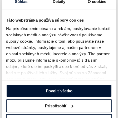
epizód či častí seriálu, priemerná dĺžka časti
Súhlas
Detaily
O cookies
seriálu/epizódy, spôsob predaja.
Analytické infromácie o danom podcaste
– ako
Táto webstránka používa súbory cookies
napríklad celkový počet prehratí za daný mesiac,
Na prispôsobenie obsahu a reklám, poskytovanie funkcií
hostingová platforma, počet unikátnych
sociálnych médií a analýzu návštevnosti používame
užívateľov pokiaľ je tento údaj k dispozícii. Počet
súbory cookie. Informácie o tom, ako používate naše
prehratí je rozdelený na tri základné časti: údaje
webové stránky, poskytujeme aj našim partnerom v
z hostingovej platformy, z vlastného resp. iného
oblasti sociálnych médií, inzercie a analýzy. Títo partneri
hostingu a z youtube prehratí.
môžu príslušné informácie skombinovať s ďalšími
údajmi, ktoré ste im poskytli alebo ktoré od vás získali,
Za podporu pri tejto iniciatíve ďakujeme Bauer
keď ste používali ich služby. Svoj súhlas so Zásadami
Media, Petit Press a Radio Group. Ďakujeme aj
cookies
môžete kedykoľvek zmeniť alebo odvolať na
Zuzane Čubrík z Digiline, ktorá celú aktivitu
našej webovej stránke.
iniciovala.
Povoliť všetko
Prispôsobiť
Do reportingu sa môžu zapojiť len členovia
IAB Slovakia. Rozvíjajte spolu s nami svet