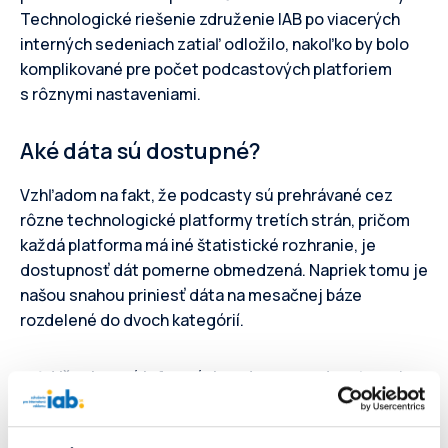
Technologické riešenie združenie IAB po viacerých
interných sedeniach zatiaľ odložilo, nakoľko by bolo
komplikované pre počet podcastových platforiem
s rôznymi nastaveniami.
Aké dáta sú dostupné?
Vzhľadom na fakt, že podcasty sú prehrávané cez
rôzne technologické platformy tretích strán, pričom
každá platforma má iné štatistické rozhranie, je
dostupnosť dát pomerne obmedzená. Napriek tomu je
našou snahou priniesť dáta na mesačnej báze
rozdelené do dvoch kategórií.
Všeobecné informácie o danom podcaste
– ako
názov, kategória podcastu (prípadne
podkategória), typ podcastu, počet vydaných