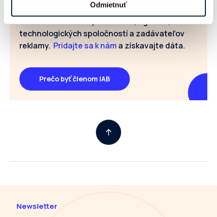
Odmietnuť
internetovej reklamy a podcastov. Je nás už
64 členov z radov vydavateľov, agentúr,
technologických spoločností a zadávateľov
reklamy.
Pridajte sa k nám
a získavajte dáta.
Prečo byť členom IAB
Newsletter