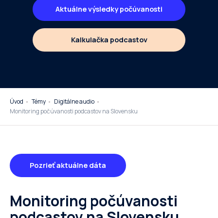
Aktuálne výsledky počúvanosti
Kalkulačka podcastov
Úvod
Témy
Digitálne audio
Monitoring počúvanosti podcastov na Slovensku
Pozrieť aktuálne dáta
Monitoring počúvanosti
podcastov na Slovensku