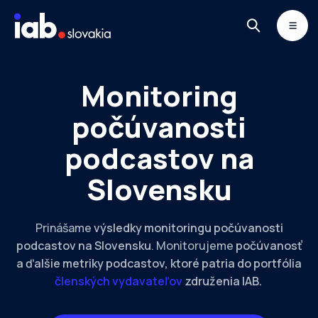
Skip to content
MONITOR
DIMAQ
NEWSLETTER
Monitoring
počúvanosti
podcastov na
Slovensku
Prinášame
výsledky monitoringu počúvanosti
podcastov na Slovensku
. Monitorujeme
počúvanosť
a ďalšie metriky podcastov, ktoré patria do portfólia
členských vydavateľov
združenia IAB.