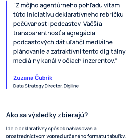
“Z môjho agentúrneho pohľadu vítam
túto iniciatívu deklaratívneho rebríčku
počúvanosti podcastov. Väčšia
transparentnosť a agregácia
podcastových dát uľahčí mediálne
plánovanie a zatraktívni tento digitálny
mediálny kanál v očiach inzerentov.”
Zuzana Čubrík
Data Strategy Director, Digiline
Ako sa výsledky zbierajú?
Ide o deklaratívny spôsob nahlasovania
prostredníctvom vopred určeného formátu tabuľky.