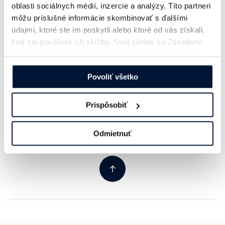
oblasti sociálnych médií, inzercie a analýzy. Títo partneri
Prečo sa prihlásiť?
môžu príslušné informácie skombinovať s ďalšími
údajmi, ktoré ste im poskytli alebo ktoré od vás získali,
Ak ste v uplynulom roku realizovali
inovatívne
keď ste používali ich služby. Svoj súhlas so Zásadami
riešenie, ktoré ovplyvnilo slovenský digitálny svet,
cookies
môžete kedykoľvek zmeniť alebo odvolať na
našej webovej stránke.
neváhajte a prihláste sa! Buďte súčasťou tohto
Povoliť všetko
prestížneho ocenenia a
ukážte, že slovenský digitál
je plný kreativity a pokroku.
Prispôsobiť
Viac o Digital PIE
Odmietnuť