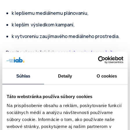
k lepšiemu mediálnemu plánovaniu,
k lepším výsledkom kampaní,
k vytvoreniu zaujímavého mediálneho prostredia.
Pozrite si pre inšpiráciu
ocených v minulom ročníku
.
Aké sú termíny a poplatky?
Súhlas
Detaily
O cookies
Prihlasovanie je otvorené, prihláste vašu prácu
do 9.
februára
a máte to za výhodnejšiu cenu –
členovia
Táto webstránka používa súbory cookies
IAB a ADMA: 169 EUR, nečlenovia 189 €.
Na prispôsobenie obsahu a reklám, poskytovanie funkcií
sociálnych médií a analýzu návštevnosti používame
Od 10. februára do uzávierky prihlášok,
5. marca
, platia
súbory cookie. Informácie o tom, ako používate naše
ceny :
členovia IAB a ADMA 189 EUR, nečlenovia 219 €.
webové stránky, poskytujeme aj našim partnerom v