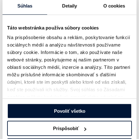
Súhlas
Detaily
O cookies
k nim?
Aké sú novinky v súťaži?
Táto webstránka používa súbory cookies
Na prispôsobenie obsahu a reklám, poskytovanie funkcií
Súťaž prichádza v tomto ročníku s novinkami – nové
sociálnych médií a analýzu návštevnosti používame
špecifické podkategórie, žiadne obmedzenia v počte
súbory cookie. Informácie o tom, ako používate naše
prihlásených prác a rozšírenie ocenení na Bronzový,
webové stránky, poskytujeme aj našim partnerom v
Strieborný, Zlatý PIE a Grand PIE.
oblasti sociálnych médií, inzercie a analýzy. Títo partneri
môžu príslušné informácie skombinovať s ďalšími
Prečo sa prihlásiť?
údajmi, ktoré ste im poskytli alebo ktoré od vás získali,
keď ste používali ich služby. Svoj súhlas so Zásadami
cookies
môžete kedykoľvek zmeniť alebo odvolať na
Ukážte vašim klientom a obchodným partnerom, že
našej webovej stránke.
stále napredujete. Dajte o sebe a vašich výsledkoch
Povoliť všetko
vedieť všetkým na trhu. Súťaž Digital PIE má silnú
komunikačnú podporu zo strany organizátorov aj
Prispôsobiť
partnerov. Je to renomovaná súťaž pre profesionálov
v biznise, ktorá beží už siedmy rok.