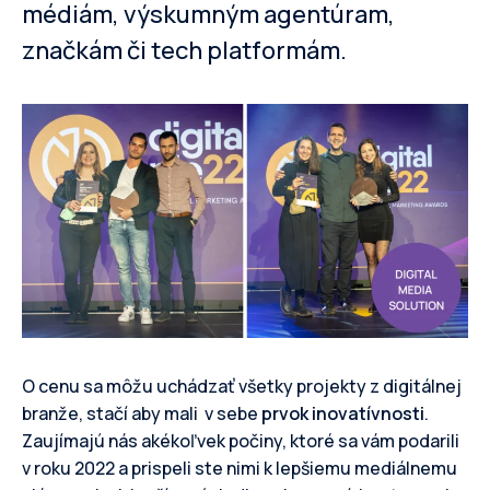
médiám, výskumným agentúram,
značkám či tech platformám.
O cenu sa môžu uchádzať všetky projekty z digitálnej
branže, stačí aby mali v sebe
prvok inovatívnosti
.
Zaujímajú nás akékoľvek počiny, ktoré sa vám podarili
v roku 2022 a prispeli ste nimi k lepšiemu mediálnemu