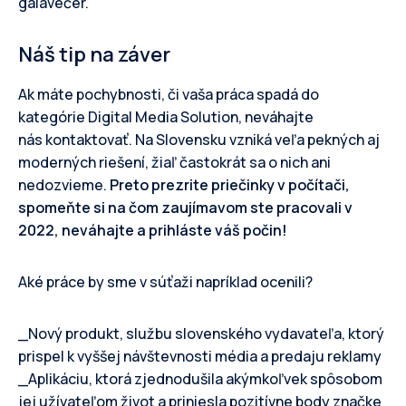
galavečer.
Náš tip na záver
Ak máte pochybnosti, či vaša práca spadá do
kategórie Digital Media Solution, neváhajte
nás kontaktovať. Na Slovensku vzniká veľa pekných aj
moderných riešení, žiaľ častokrát sa o nich ani
nedozvieme.
Preto prezrite priečinky v počítači,
spomeňte si na čom zaujímavom ste pracovali v
2022, neváhajte a prihláste váš počin!
Aké práce by sme v súťaži napríklad ocenili?
_Nový produkt, službu slovenského vydavateľa, ktorý
prispel k vyššej návštevnosti média a predaju reklamy
_Aplikáciu, ktorá zjednodušila akýmkoľvek spôsobom
jej užívateľom život a priniesla pozitívne body značke