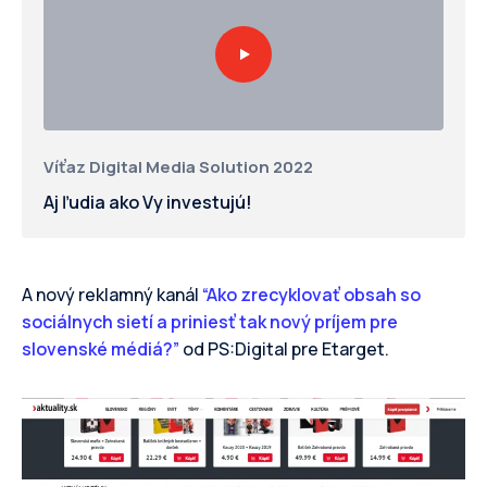
Víťaz Digital Media Solution 2022
Aj ľudia ako Vy investujú!
A nový reklamný kanál
“Ako zrecyklovať obsah so
sociálnych sietí a priniesť tak nový príjem pre
slovenské médiá?”
od PS:Digital pre Etarget.