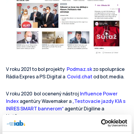
V roku 2021 to bol projekty
Podmaz.sk
zo spolupráce
Rádia Expres a PS:Digital a
Covid.chat
od bot.media.
V roku 2020 bol ocenený nástroj
Influence Power
Index
agentúry Wavemaker a
„
Testovacie jazdy KIA s
INRES SMART bannerom“
agentúr Digiline a
NetSuccess.
Pozrite si tiež
víťazov ostatných kategórií
. Pridáte sa