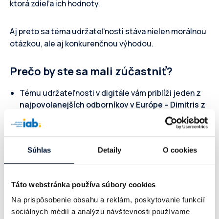
ktorá zdieľa ich hodnoty.
Aj preto sa téma udržateľnosti stáva nielen morálnou
otázkou, ale aj konkurenčnou výhodou.
Prečo by ste sa mali zúčastniť?
Tému udržateľnosti v digitále vám priblíži jeden
z
najpovolanejších odborníkov v Európe – Dimitris z
IAB Europe
. Okrem predstavenia aktuálnych
štandardov
vám ukáže aj
unikátny nástroj
, vďaka
ktorému si viete presne vyčísliť a efektívne znížiť
Súhlas
Detaily
O cookies
uhlíkovú stopu vašich digitálnych kampaní.
Inšpirujete sa príkladmi z praxe
, ako veľké
platformy integrujú udržateľnosť do svojich
Táto webstránka používa súbory cookies
reklamných stratégií.
Na prispôsobenie obsahu a reklám, poskytovanie funkcií
sociálnych médií a analýzu návštevnosti používame
v Q&A môžete
diskutovať s odborníkmi o
výzvach a