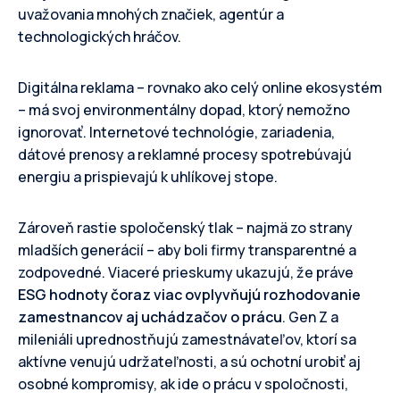
uvažovania mnohých značiek, agentúr a
technologických hráčov.
Digitálna reklama – rovnako ako celý online ekosystém
– má svoj environmentálny dopad, ktorý nemožno
ignorovať. Internetové technológie, zariadenia,
dátové prenosy a reklamné procesy spotrebúvajú
energiu a prispievajú k uhlíkovej stope.
Zároveň rastie spoločenský tlak – najmä zo strany
mladších generácií – aby boli firmy transparentné a
zodpovedné. Viaceré prieskumy ukazujú, že práve
ESG hodnoty čoraz viac ovplyvňujú rozhodovanie
zamestnancov aj uchádzačov o prácu
. Gen Z a
mileniáli uprednostňujú zamestnávateľov, ktorí sa
aktívne venujú udržateľnosti, a sú ochotní urobiť aj
osobné kompromisy, ak ide o prácu v spoločnosti,