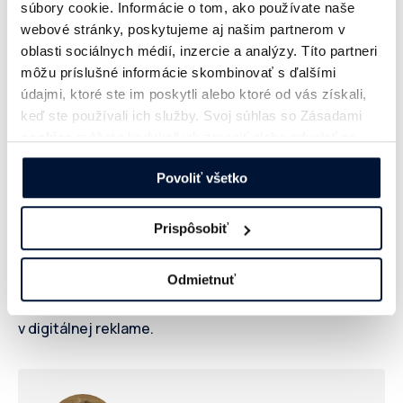
súbory cookie. Informácie o tom, ako používate naše
príležitostiach, ktoré ESG prináša do našej profesie.
webové stránky, poskytujeme aj našim partnerom v
oblasti sociálnych médií, inzercie a analýzy. Títo partneri
Spíkri a prednášky:
môžu príslušné informácie skombinovať s ďalšími
údajmi, ktoré ste im poskytli alebo ktoré od vás získali,
keď ste používali ich služby. Svoj súhlas so Zásadami
Dimitris Beis
cookies
môžete kedykoľvek zmeniť alebo odvolať na
Data Analyst & Sustainability Lead,
našej webovej stránke.
IAB Europe
Povoliť všetko
Prispôsobiť
Dimitris predstaví kľúčové
štandardy udržateľnosti
a
Odmietnuť
platformu
IAB Europe LEAF
, ktorá ponúka inteligentné
nástroje pre meranie a zlepšovanie ekologickej stopy
v digitálnej reklame.