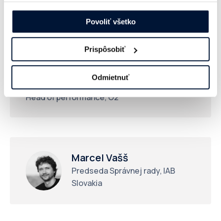
Account Director, Dentsu
našej webovej stránke.
Povoliť všetko
Slovakia
Prispôsobiť
Odmietnuť
Lukáš Valla
Head of performance, O2
Marcel Vašš
Predseda Správnej rady, IAB
Slovakia