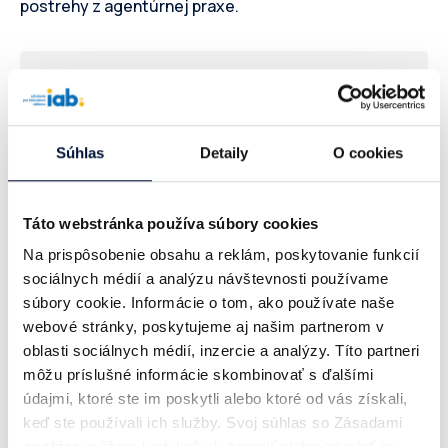
postrehy z agentúrnej praxe.
Timotej Strieš
Deputy Head of Marketing, Lidl
Súhlas
Detaily
O cookies
Táto webstránka používa súbory cookies
Na prispôsobenie obsahu a reklám, poskytovanie funkcií
Martina Hríbiková
sociálnych médií a analýzu návštevnosti používame
súbory cookie. Informácie o tom, ako používate naše
Managing Director, PHD
webové stránky, poskytujeme aj našim partnerom v
oblasti sociálnych médií, inzercie a analýzy. Títo partneri
môžu príslušné informácie skombinovať s ďalšími
údajmi, ktoré ste im poskytli alebo ktoré od vás získali,
keď ste používali ich služby. Svoj súhlas so Zásadami
Lenka Krištofová
cookies
môžete kedykoľvek zmeniť alebo odvolať na