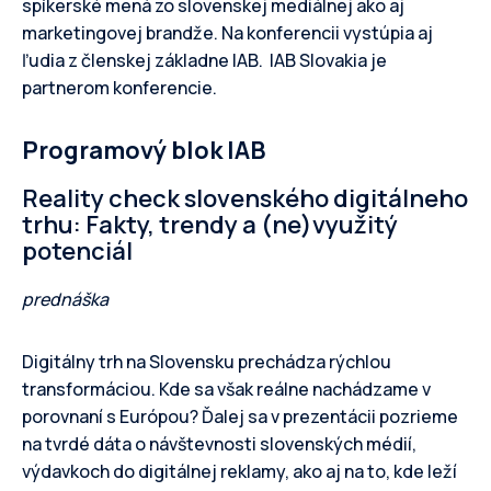
spíkerské mená zo slovenskej mediálnej ako aj
marketingovej brandže. Na konferencii vystúpia aj
ľudia z členskej základne IAB. IAB Slovakia je
partnerom konferencie.
Programový blok IAB
Reality check slovenského digitálneho
trhu: Fakty, trendy a (ne)využitý
potenciál
prednáška
Digitálny trh na Slovensku prechádza rýchlou
transformáciou. Kde sa však reálne nachádzame v
porovnaní s Európou? Ďalej sa v prezentácii pozrieme
na tvrdé dáta o návštevnosti slovenských médií,
výdavkoch do digitálnej reklamy, ako aj na to, kde leží