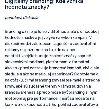
Digitálny branding: Kde vzniká
hodnota značky?
panelová diskusia
Branding už nie je len o viditeľnosti, ale o dlhodobej
hodnote značky a jej vplyve na výkon kampaní. V
diskusii medzi zástupcami agentúr a zadávateľmi
reklamy sa pozrieme na to, kde sa dnes
najefektívnejšie buduje znalosť značky naprieč
slovenskými médiami, platformami a formátmi.
Ako sa v praxi nastavuje brandová kampaň, aké ciele
sleduje a ako sa meria jej úspešnosť? Odpovieme aj
na otázku, či má branding zmysel pre malé a stredné
firmy, aké sú súčasné trendy v rámci budovania
brandawareness a prečo môže byť branding silným
motorom aj pre performance. Tešiť sa môžete na
konkrétne skúsenosti z trhu, pohľad zadávateľov a