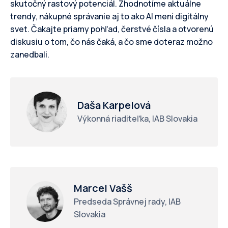
skutočný rastový potenciál. Zhodnotíme aktuálne
trendy, nákupné správanie aj to ako AI mení digitálny
svet. Čakajte priamy pohľad, čerstvé čísla a otvorenú
diskusiu o tom, čo nás čaká, a čo sme doteraz možno
zanedbali.
Daša Karpelová
Výkonná riaditeľka, IAB Slovakia
Marcel Vašš
Predseda Správnej rady, IAB
Slovakia