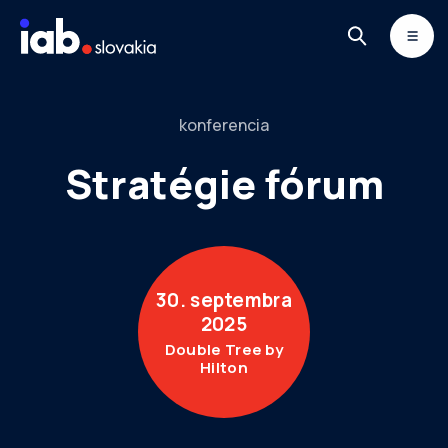
Skip to content
MONITOR
DIMAQ
NEWSLETTER
konferencia
Stratégie fórum
30. septembra
2025
Double Tree by
Hilton