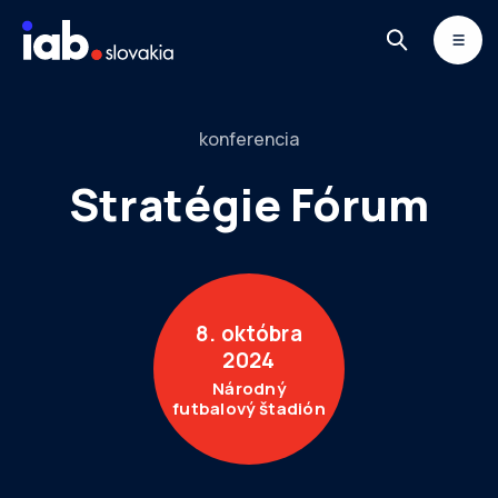
Skip to content
MONITOR
DIMAQ
NEWSLETTER
konferencia
Stratégie Fórum
8. októbra
2024
Národný
futbalový štadión