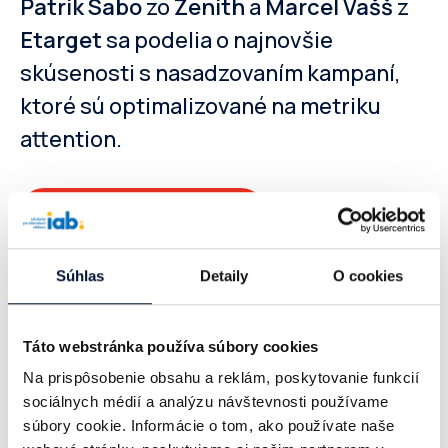
Patrik Sabo
zo
Zenith
a
Marcel Vašš
z
Etarget
sa podelia o najnovšie
skúsenosti s nasadzovaním kampaní,
ktoré sú optimalizované na metriku
attention.
Pozrieť si celý program
Súhlas
Detaily
O cookies
“Stratégie Fórum minulý rok predčili
moje očakávania. V mnohých panelových
diskusiách sa dozviete plánované kroky
Táto webstránka používa súbory cookies
najväčších hráčov z radov vydavateľov
Na prispôsobenie obsahu a reklám, poskytovanie funkcií
sociálnych médií a analýzu návštevnosti používame
ako aj agentúr. Otvorene hovoria o
súbory cookie. Informácie o tom, ako používate naše
svojich úspechoch ale aj prichádzajúcich