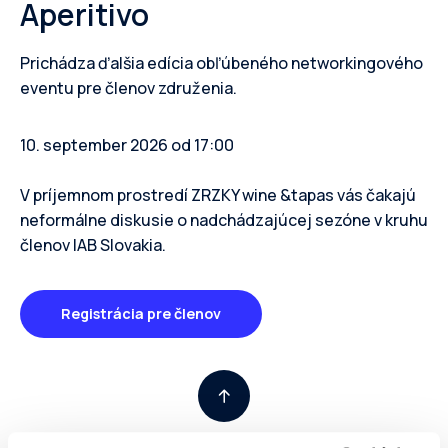
Aperitivo
Prichádza ďalšia edícia obľúbeného networkingového
eventu pre členov združenia.
10. september 2026 od 17:00
V príjemnom prostredí ZRZKY wine &tapas vás čakajú
neformálne diskusie o nadchádzajúcej sezóne v kruhu
členov IAB Slovakia.
Registrácia pre členov