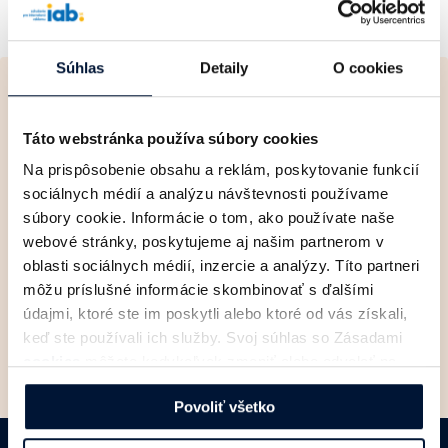
Súhlas
Detaily
O cookies
Newsletter
Čerstvé informácie
zo
Táto webstránka používa súbory cookies
sveta digitálnej reklamy
Na prispôsobenie obsahu a reklám, poskytovanie funkcií
sociálnych médií a analýzu návštevnosti používame
súbory cookie. Informácie o tom, ako používate naše
webové stránky, poskytujeme aj našim partnerom v
oblasti sociálnych médií, inzercie a analýzy. Títo partneri
môžu príslušné informácie skombinovať s ďalšími
údajmi, ktoré ste im poskytli alebo ktoré od vás získali,
keď ste používali ich služby. Svoj súhlas so Zásadami
cookies
môžete kedykoľvek zmeniť alebo odvolať na
Súhlasím so
spracovaním osobných údajov
.
našej webovej stránke.
Povoliť všetko