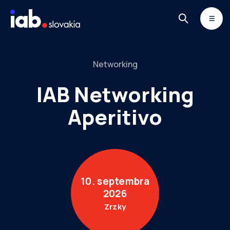
Skip to content
MONITOR
DIMAQ
NEWSLETTER
Networking
IAB Networking
Aperitivo
10. septembra
2026
Zrzky