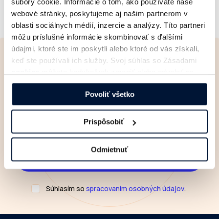
súbory cookie. Informácie o tom, ako používate naše
webové stránky, poskytujeme aj našim partnerom v
oblasti sociálnych médií, inzercie a analýzy. Títo partneri
môžu príslušné informácie skombinovať s ďalšími
údajmi, ktoré ste im poskytli alebo ktoré od vás získali,
Newsletter
keď ste používali ich služby. Svoj súhlas so Zásadami
cookies
môžete kedykoľvek zmeniť alebo odvolať na
Čerstvé informácie
zo
našej webovej stránke.
sveta digitálnej reklamy
Povoliť všetko
Prispôsobiť
Odmietnuť
Súhlasím so
spracovaním osobných údajov
.