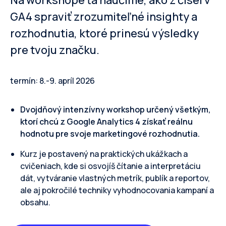
Na workshope ťa naučíme, ako z čísel v
GA4 spraviť zrozumiteľné insighty a
rozhodnutia, ktoré prinesú výsledky
pre tvoju značku.
termín: 8.-9. apríl 2026
Dvojdňový intenzívny workshop určený všetkým,
ktorí chcú z Google Analytics 4 získať reálnu
hodnotu pre svoje marketingové rozhodnutia.
Kurz je postavený na praktických ukážkach a
cvičeniach, kde si osvojíš čítanie a interpretáciu
dát, vytváranie vlastných metrík, publík a reportov,
ale aj pokročilé techniky vyhodnocovania kampaní a
obsahu.