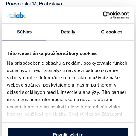
Prievozská 14, Bratislava
Pre koho je DIMAQ?
Súhlas
Detaily
O cookies
Marketéri
pracujúci pre značky
Zamestnanci mediálnych agentúr
Táto webstránka používa súbory cookies
Digitálni nadšenci a freelanceri
Na prispôsobenie obsahu a reklám, poskytovanie funkcií
sociálnych médií a analýzu návštevnosti používame
súbory cookie. Informácie o tom, ako používate naše
Viac o kurze a lektoroch
webové stránky, poskytujeme aj našim partnerom v
oblasti sociálnych médií, inzercie a analýzy. Títo partneri
môžu príslušné informácie skombinovať s ďalšími
“Ak ste klient – zadávateľ a hľadáte
údajmi, ktoré ste im poskytli alebo ktoré od vás získali,
niekoho, kto by vás vtiahol hlbšie do
keď ste používali ich služby. Svoj súhlas so Zásadami
cookies
môžete kedykoľvek zmeniť alebo odvolať na
sveta digitálneho marketingu, klikli ste
našej webovej stránke.
na správny web ? Dimaq akadémia je
Povoliť všetko