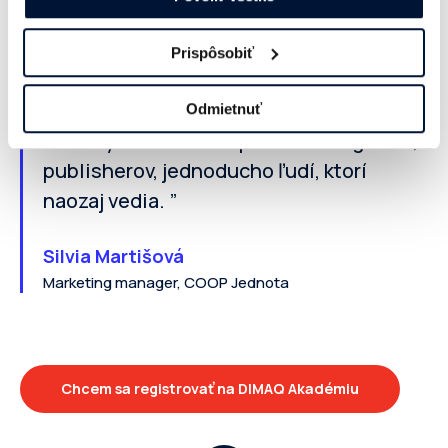
“rýchlokurzom” s plnohodnotným a
vynikajúco vyskladaným obsahom, ktorý
Prispôsobiť
na seba nadväzuje a rozširuje obzory vo
svete digitálu. Ponúka insighty
Odmietnuť
kvalitných lektorov z prostredia agentúr,
publisherov, jednoducho ľudí, ktorí
naozaj vedia. ”
Silvia Martišová
Marketing manager, COOP Jednota
Chcem sa registrovať na DIMAQ Akadémiu