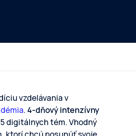
íciu vzdelávania v
adémia
.
4-dňový intenzívny
 15 digitálnych tém. Vhodný
h, ktorí chcú posunúť svoje