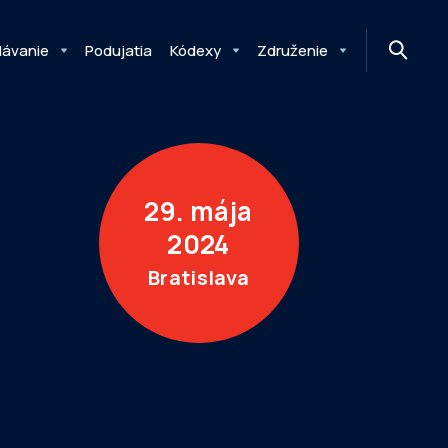
MONITOR
DIMAQ
NEWSLETTER
lávanie
Podujatia
Kódexy
Združenie
29. mája
2024
Bratislava