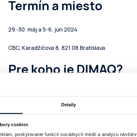
Termín a miesto
29.-30. máj a 5-6. jún 2024
CBC, Karadžičova 8, 821 08 Bratislava
Pre koho je DIMAQ?
Marketéri
pracujúci pre značky
Detaily
Zamestnanci mediálnych agentúr
Digitálni nadšenci a freelanceri
bory cookies
eklám, poskytovanie funkcií sociálnych médií a analýzu návšte