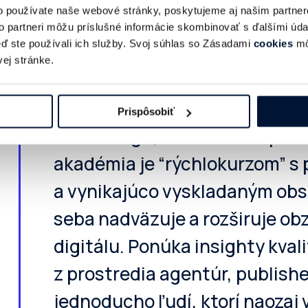
Viac o kurze a lektoroch
o používate naše webové stránky, poskytujeme aj našim partner
to partneri môžu príslušné informácie skombinovať s ďalšími údaj
keď ste používali ich služby. Svoj súhlas so Zásadami
cookies
mô
ej stránke.
“Ak ste klient – zadávateľ a h
kto by vás vtiahol hlbšie do sv
Prispôsobiť
marketingu, klikli ste na sprá
akadémia je “rýchlokurzom” 
a vynikajúco vyskladaným obs
seba nadväzuje a rozširuje obz
digitálu. Ponúka insighty kval
z prostredia agentúr, publishe
jednoducho ľudí, ktorí naozaj v