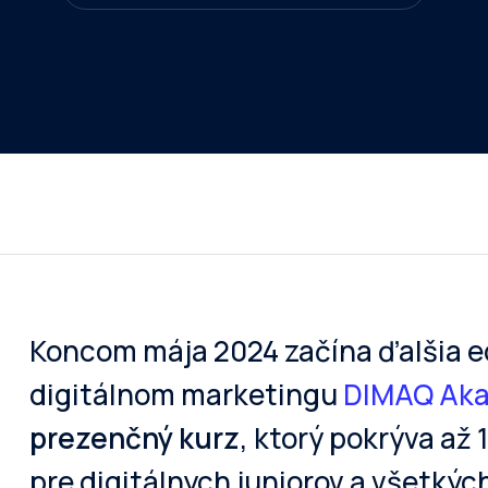
Koncom mája 2024 začína ďalšia ed
digitálnom marketingu
DIMAQ Ak
prezenčný kurz
, ktorý pokrýva až
pre digitálnych juniorov a všetkýc