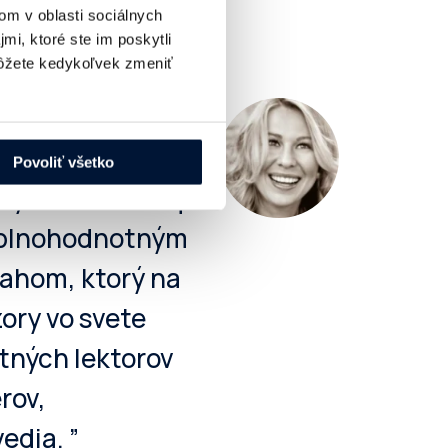
om v oblasti sociálnych
mi, ktoré ste im poskytli
žete kedykoľvek zmeniť
ľadáte niekoho,
eta digitálneho
Povoliť všetko
vny web ? Dimaq
s plnohodnotným
ahom, ktorý na
ory vo svete
itných lektorov
rov,
edia. ”