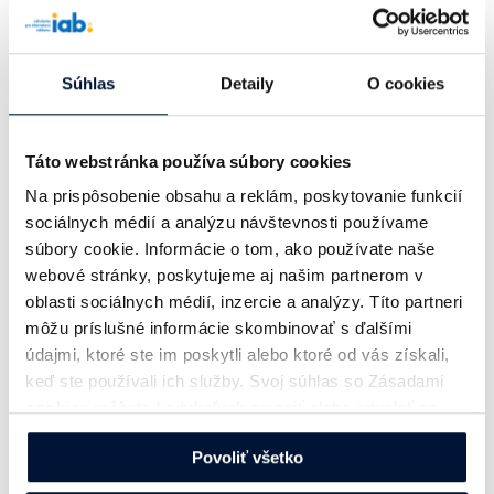
V najbližších dvoch rokoch na tieto aktivity
Súhlas
Detaily
O cookies
nadviažeme. V našich kruhoch je už 58 spoločností.
Veľký rast počtu našich členov naznačuje, že sme sa
Táto webstránka používa súbory cookies
vydali správnou cestou a dáva to zmysel. A budem
veľmi rád, keď sa IAB dostane ešte viac do povedomia
Na prispôsobenie obsahu a reklám, poskytovanie funkcií
všetkých, ktorí sa na Slovensku pohybujú v oblasti
sociálnych médií a analýzu návštevnosti používame
digitálneho marketingu. Čakajú nás výzvy, z pohľadu
súbory cookie. Informácie o tom, ako používate naše
digitálneho marketingu bude asi najväčšou ukončenie
webové stránky, poskytujeme aj našim partnerom v
oblasti sociálnych médií, inzercie a analýzy. Títo partneri
podpory cookies tretích strán v prehliadaci google
môžu príslušné informácie skombinovať s ďalšími
chrome. Táto zmena príde v roku 2024 a ovplyvní
údajmi, ktoré ste im poskytli alebo ktoré od vás získali,
všetky jeho časti. Je dôležité byť proaktívni a otvorení
keď ste používali ich služby. Svoj súhlas so Zásadami
novým možnostiam. Verím, že aktivity, ktoré v IAB
cookies
môžete kedykoľvek zmeniť alebo odvolať na
pripravujeme, pomôžu našim členom touto zmenou
našej webovej stránke.
prejsť.”
Povoliť všetko