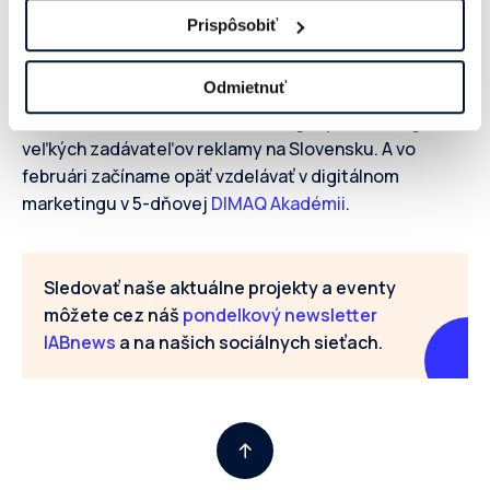
Onedlho naše témy pretavíme do konkrétnych
Prispôsobiť
projektov a eventov. Najbližšie nás čaká profesná
diskusia o programmaticu na januárovom
IAB budíčku
.
Odmietnuť
Na nasledujúcich budíčkoch máme v pláne diskutovať
o témach”retail media a marketingových stratégiách
veľkých zadávateľov reklamy na Slovensku. A vo
februári začíname opäť vzdelávať v digitálnom
marketingu v 5-dňovej
DIMAQ Akadémii
.
Sledovať naše aktuálne projekty a eventy
môžete cez náš
pondelkový newsletter
IABnews
a na našich sociálnych sieťach.