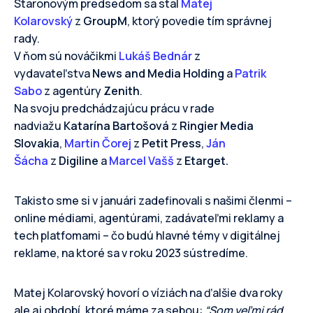
Staronovým predsedom sa stal
Matej
Kolarovský
z
GroupM
, ktorý povedie tím správnej
rady.
V ňom sú nováčikmi
Lukáš Bednár
z
vydavateľstva
News and Media Holding
a
Patrik
Sabo
z agentúry
Zenith
.
Na svoju predchádzajúcu prácu v rade
nadviažu
Katarína Bartošová
z
Ringier Media
Slovakia
,
Martin Čorej
z
Petit Press
,
Ján
Šácha
z
Digiline
a
Marcel Vašš
z
Etarget.
Takisto sme si v januári zadefinovali s našimi členmi –
online médiami, agentúrami, zadávateľmi reklamy a
tech platfomami – čo budú hlavné témy v digitálnej
reklame, na ktoré sa v roku 2023 sústredíme.
Matej Kolarovský hovorí o víziách na ďalšie dva roky
ale aj období, ktoré máme za sebou:
“Som veľmi rád,