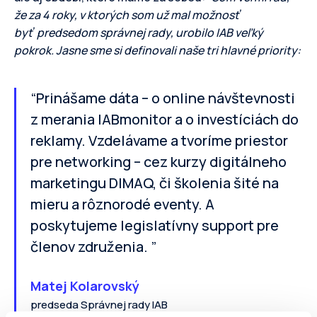
že za 4 roky, v ktorých som už mal možnosť
byť predsedom správnej rady, urobilo IAB veľký
pokrok. Jasne sme si definovali naše tri hlavné priority:
“Prinášame dáta – o online návštevnosti
z merania IABmonitor a o investíciách do
reklamy. Vzdelávame a tvoríme priestor
pre networking – cez kurzy digitálneho
marketingu DIMAQ, či školenia šité na
mieru a rôznorodé eventy. A
poskytujeme legislatívny support pre
členov združenia. ”
Matej Kolarovský
predseda Správnej rady IAB