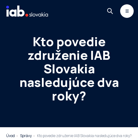
Skip to content
MONITOR
DIMAQ
NEWSLETTER
Kto povedie
združenie IAB
Slovakia
nasledujúce dva
roky?
Úvod
Správy
Kto povedie združenie IAB Slovakia nasledujúce dva roky?