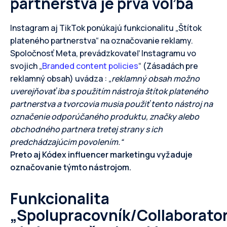
partnerstva je prvá voľba
Instagram aj TikTok ponúkajú funkcionalitu „Štítok
plateného partnerstva“ na označovanie reklamy.
Spoločnosť Meta, prevádzkovateľ Instagramu vo
svojich „
Branded content policies
“ (Zásadách pre
reklamný obsah) uvádza : „
reklamný obsah možno
uverejňovať iba s použitím nástroja štítok plateného
partnerstva a tvorcovia musia použiť tento nástroj na
označenie odporúčaného produktu, značky alebo
obchodného partnera tretej strany s ich
predchádzajúcim povolením.“
Preto aj Kódex influencer marketingu vyžaduje
označovanie týmto nástrojom.
Funkcionalita
„Spolupracovník/Collaborato