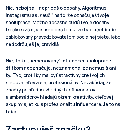
Nie, neboj sa – neprídeš o dosahy.
Algoritmus
Instagramu sa „naučí“ na to, že označuješ tvoje
spolupráce. Možno dočasne budú tvoje dosahy
trošku nižšie, ale predídeš tomu, že tvoj účet bude
zablokovaný prevádzkovateľom sociálnej siete, lebo
nedodržuješ jej pravidlá.
Nie, to že „nemenovaný“ influencer spolupráce
štítkom neoznačuje, neznamená, že nemusíš ani
ty.
Tvoj profil by mal byť atraktívny pre tvojich
sledovateľov ale aj profesionálny. Nezabúdaj, že
značky pri hľadaní vhodných influencerov
a ambasádorov hľadajú okrem kreativity, cieľovej
skupiny aj etiku a profesionalitu influencera. Je to na
tebe.
Zastupuješ značku?