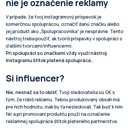
nie je označenie reklamy
V prípade, že tvoj instagramový príspevok je
komerčnou spoluprácou, označiť danú značku alebo
jej produkt ako „Spolupracovníka“ je nesprávne. Tento
nástroj treba použiť, ak tvoríš príspevky v spolupráci s
ďalšími tvorcami/influencermi.
Pri spolupráci so značkami vždy využi nástroj
Instagramu štítok platená spolupráca..
Si influencer?
Nie, nesnaž sa to obísť.
Tvoji sledovatelia sú OK s
tým, že robíš reklamu. Tebou produkovaný obsah má
pre nich hodnotu, inak by ťa nesledovali. Tak buď k nim
fér a pri promovaní produktu použi na označenie
reklamnej spolupráce štítok plateného partnerstva.