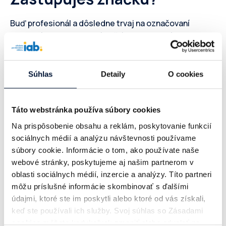
Buď profesionál a dôsledne trvaj na označovaní
spoluprác s tvorcami práve štítkom plateného
partnerstva – chceš predsa, aby „tvoja“ značka bola
vnímaná ako transparentná a férová. Pomôžeš tak
nielen svojej značke ale aj celému trhu influencer
Súhlas
Detaily
O cookies
marketingu na Slovensku. Mysli na to, že
neoznačovanie reklamy je porušovanie zákona.
Táto webstránka používa súbory cookies
Často kladené otázky
Na prispôsobenie obsahu a reklám, poskytovanie funkcií
sociálnych médií a analýzu návštevnosti používame
súbory cookie. Informácie o tom, ako používate naše
webové stránky, poskytujeme aj našim partnerom v
oblasti sociálnych médií, inzercie a analýzy. Títo partneri
môžu príslušné informácie skombinovať s ďalšími
údajmi, ktoré ste im poskytli alebo ktoré od vás získali,
keď ste používali ich služby. Svoj súhlas so Zásadami
Influencer nevie v aktuálnych nastaveniach
cookies
môžete kedykoľvek zmeniť alebo odvolať na