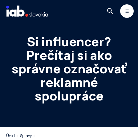
Skip to content
MONITOR
DIMAQ
NEWSLETTER
Si influencer?
Prečítaj si ako
správne označovať
reklamné
spolupráce
Úvod
Správy