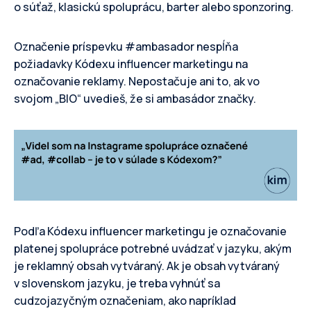
o súťaž, klasickú spoluprácu, barter alebo sponzoring.
Označenie príspevku #ambasador nespĺňa
požiadavky Kódexu influencer marketingu na
označovanie reklamy. Nepostačuje ani to, ak vo
svojom „BIO“ uvedieš, že si ambasádor značky.
Podľa Kódexu influencer marketingu je označovanie
platenej spolupráce potrebné uvádzať v jazyku, akým
je reklamný obsah vytváraný. Ak je obsah vytváraný
v slovenskom jazyku, je treba vyhnúť sa
cudzojazyčným označeniam, ako napríklad