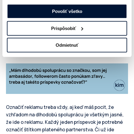
„boostovať“ jeho reklamné príspevky. Takýto
našej webovej stránke.
Povoliť všetko
príspevok odporúčame označiť popiskom
(hashtagom) #spolupraca, #sponzorovanyobsah
#reklamnyobsah #platenepartnerstvo #barter
Prispôsobiť
#sponzorovanasutaz #reklama. Dôležité ale je, aby
bol hashtag označujúci reklamný obsah prvý v poradí
Odmietnuť
medzi hashtagmi, ktoré použiješ.
Označiť reklamu treba vždy, aj keď máš pocit, že
vzhľadom na dlhodobú spoluprácu je všetkým jasné,
že ide o reklamu. Každý jeden príspevok je potrebné
označiť štítkom plateného partnerstva. Či už ide