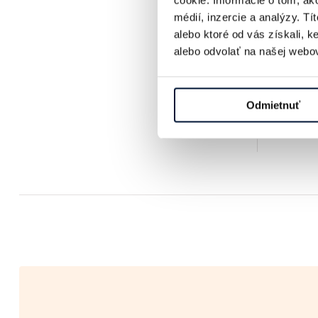
cookie. Informácie o tom, ak
médií, inzercie a analýzy. Tí
alebo ktoré od vás získali, 
alebo odvolať na našej webov
Odmietnuť