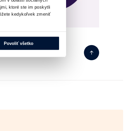
om v oblasti sociálnych
mi, ktoré ste im poskytli
žete kedykoľvek zmeniť
Povoliť všetko