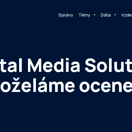
Správy
Témy
Dáta
Vzde
tal Media Solu
hoželáme ocen