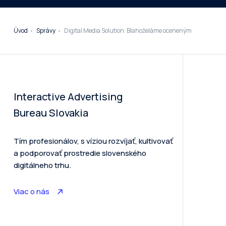
Úvod
Správy
Digital Media Solution: Blahoželáme oceneným
Interactive Advertising
Bureau Slovakia
Tím profesionálov, s víziou rozvíjať, kultivovať
a podporovať prostredie slovenského
digitálneho trhu.
Viac o nás