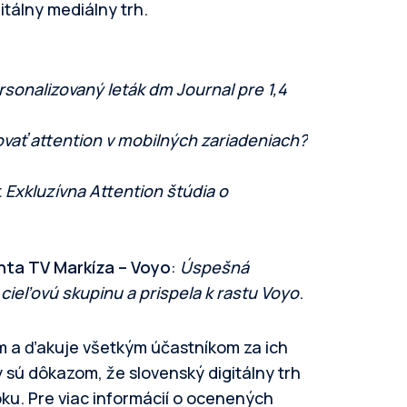
itálny mediálny trh.
rsonalizovaný leták dm Journal pre 1,4
vať attention v mobilných zariadeniach?
t
Exkluzívna Attention štúdia o
enta TV Markíza – Voyo
:
Úspešná
 cieľovú skupinu a prispela k rastu Voyo
.
m a ďakuje všetkým účastníkom za ich
 sú dôkazom, že slovenský digitálny trh
roku. Pre viac informácií o ocenených