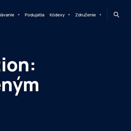
MONITOR
DIMAQ
NEWSLETTER
lávanie
Podujatia
Kódexy
Združenie
tion:
eným