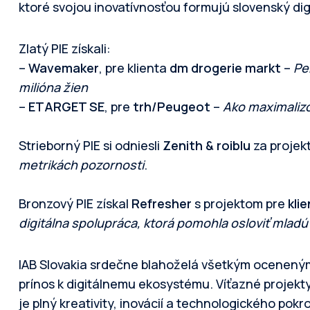
ktoré svojou inovatívnosťou formujú slovenský dig
Zlatý PIE získali:
–
Wavemaker
, pre klienta
dm drogerie markt
–
Pe
milióna žien
–
ETARGET SE
, pre
trh/Peugeot
–
Ako maximalizo
Strieborný PIE si odniesli
Zenith & roiblu
za projek
metrikách pozornosti
.
Bronzový PIE získal
Refresher
s projektom pre
kli
digitálna spolupráca, ktorá pomohla osloviť mladú
IAB Slovakia srdečne blahoželá všetkým ocenený
prínos k digitálnemu ekosystému. Víťazné projekty
je plný kreativity, inovácií a technologického pok