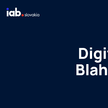
Skip to content
Staň sa členom
Meraj návštevnosť média
Digi
Bla