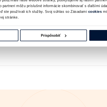
o používate naše webové stránky, poskytujeme aj našim partner
to partneri môžu príslušné informácie skombinovať s ďalšími údaj
keď ste používali ich služby. Svoj súhlas so Zásadami
cookies
mô
ej stránke.
Prispôsobiť