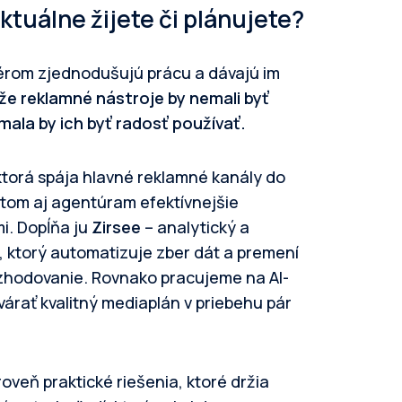
ktuálne žijete či plánujete?
érom zjednodušujú prácu a dávajú im
 že reklamné nástroje by nemali byť
mala by ich byť radosť používať.
ktorá spája hlavné reklamné kanály do
tom aj agentúram efektívnejšie
i. Dopĺňa ju
Zirsee
– analytický a
e, ktorý automatizuje zber dát a premení
zhodovanie. Rovnako pracujeme na AI-
árať kvalitný mediaplán v priebehu pár
oveň praktické riešenia, ktoré držia