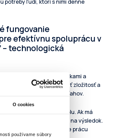
ú potreby ľudí, ktorí s nimi denne
ré fungovanie
pre efektívnu spoluprácu v
ľ – technologická
notou, merateľnými výsledkami a
máhať: šetriť čas, znižovať zložitosť a
u, kreativitu a budovanie vzťahov.
O cookies
cká firma má každý svoju rolu. Ak má
e, porozumení a orientácii na výsledok.
artnerom, ktorý zefektívňuje prácu
vnosti používame súbory