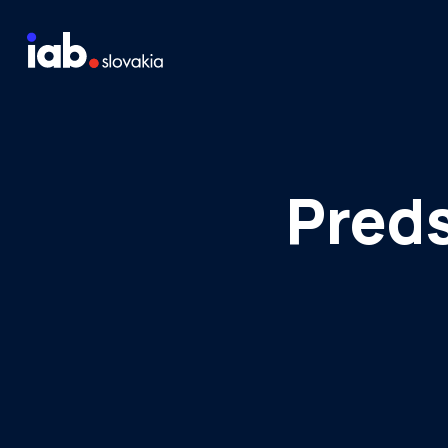
Skip to content
Staň sa členom
Meraj návštevnosť média
Preds