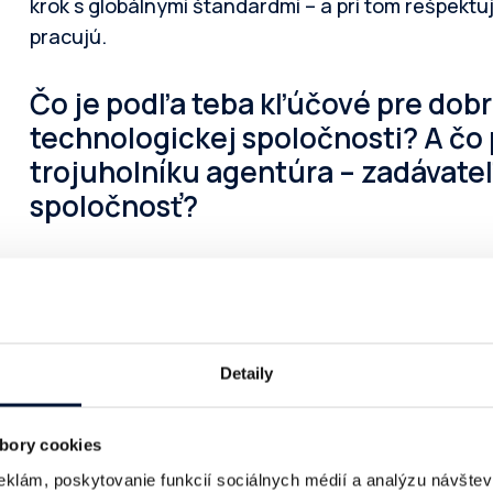
krok s globálnymi štandardmi – a pri tom rešpektuj
pracujú.
Čo je podľa teba kľúčové pre dob
technologickej spoločnosti? A čo 
trojuholníku agentúra – zadávate
spoločnosť?
Technológia má byť dôveryhodná
– s jasnou hod
férovým prístupom. Nemá nahrádzať ľudí, ale im po
vytvárať priestor pre to najdôležitejšie – stratégi
Detaily
V trojuholníku agentúra – zadávateľ – technologi
spolupráca fungovať, musí byť postavená na dôver
bory cookies
Technológia v tomto vzťahu nie je hrozbou, ale p
eklám, poskytovanie funkcií sociálnych médií a analýzu návšte
všetkým stranám.