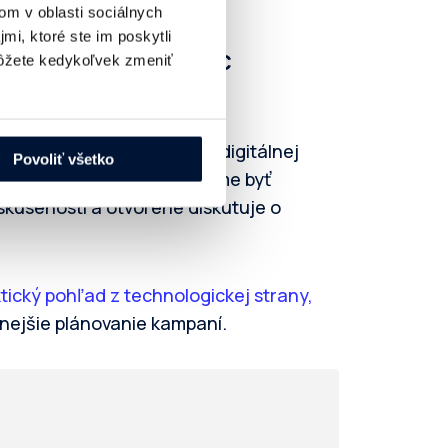
om v oblasti sociálnych
mi, ktoré ste im poskytli
 na členstve najviac
žete kedykoľvek zmeniť
 reálne formujú smerovanie digitálnej
Povoliť všetko
logickým partnerom. Môžeme byť
skúsenosti a otvorene diskutuje o
ktický pohľad z technologickej strany,
nejšie plánovanie kampaní.