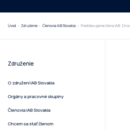
Úvod
Združenie
Členovia IAB Slovakia
Predstavujeme člena IAB: Zirco
Združenie
O združení IAB Slovakia
Orgány a pracovné skupiny
Členovia IAB Slovakia
Chcem sa stať členom