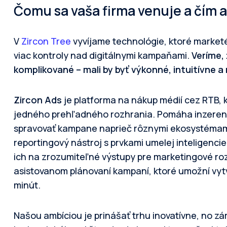
Čomu sa vaša firma venuje a čím a
V
Zircon Tree
vyvíjame technológie, ktoré market
viac kontroly nad digitálnymi kampaňami.
Veríme,
komplikované – mali by byť výkonné, intuitívne a 
Zircon Ads
je platforma na nákup médií cez RTB, 
jedného prehľadného rozhrania. Pomáha inzeren
spravovať kampane naprieč rôznymi ekosystémam
reportingový nástroj s prvkami umelej inteligenci
ich na zrozumiteľné výstupy pre marketingové ro
asistovanom plánovaní kampaní, ktoré umožní vytv
minút.
Našou ambíciou je prinášať trhu inovatívne, no zár