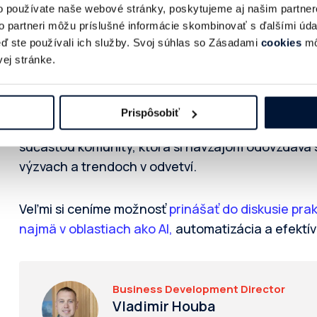
o používate naše webové stránky, poskytujeme aj našim partner
to partneri môžu príslušné informácie skombinovať s ďalšími údaj
Prečo ste sa stali členom IAB a čo
keď ste používali ich služby. Svoj súhlas so Zásadami
cookies
mô
oceňuješ?
ej stránke.
Vnímame to ako príležitosť byť bližšie k tým, ktorí
Prispôsobiť
reklamy – agentúram, značkám aj ďalším techno
súčasťou komunity, ktorá si navzájom odovzdáva 
výzvach a trendoch v odvetví.
Veľmi si ceníme možnosť
prinášať do diskusie pra
najmä v oblastiach ako AI,
automatizácia a efektív
Business Development Director
Vladimir Houba