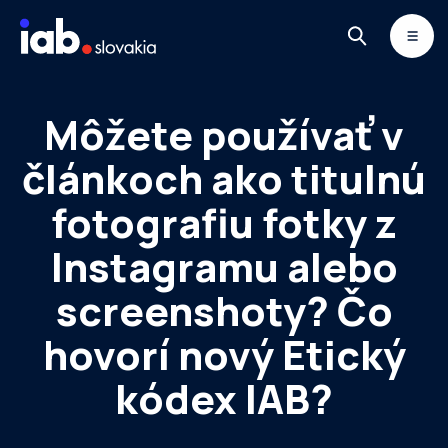
Skip to content
MONITOR
DIMAQ
NEWSLETTER
Môžete používať v
článkoch ako titulnú
fotografiu fotky z
Instagramu alebo
screenshoty? Čo
hovorí nový Etický
kódex IAB?