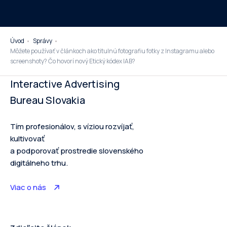
Úvod
Správy
Môžete používať v článkoch ako titulnú fotografiu fotky z Instagramu alebo
screenshoty? Čo hovorí nový Etický kódex IAB?
Interactive Advertising
Bureau Slovakia
Tím profesionálov, s víziou rozvíjať,
kultivovať
a podporovať prostredie slovenského
digitálneho trhu.
Viac o nás