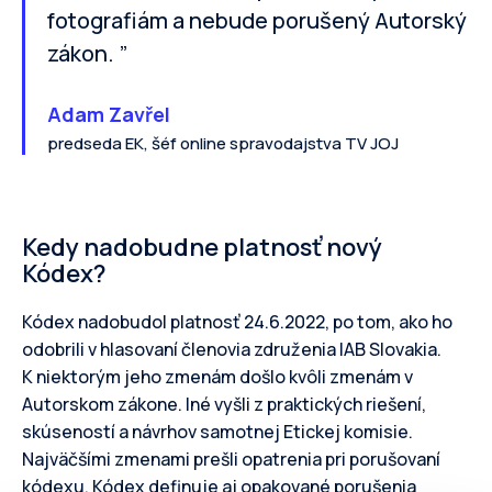
fotografiám a nebude porušený Autorský
zákon. ”
Adam Zavřel
predseda EK, šéf online spravodajstva TV JOJ
Kedy nadobudne platnosť nový
Kódex?
Kódex nadobudol platnosť 24.6.2022, po tom, ako ho
odobrili v hlasovaní členovia združenia IAB Slovakia.
K niektorým jeho zmenám došlo kvôli zmenám v
Autorskom zákone. Iné vyšli z praktických riešení,
skúseností a návrhov samotnej Etickej komisie.
Najväčšími zmenami prešli opatrenia pri porušovaní
kódexu. Kódex definuje aj opakované porušenia