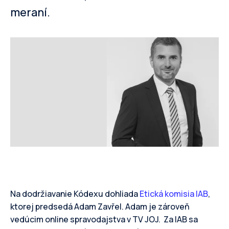
meraní.
Na dodržiavanie Kódexu dohliada
Etická komisia IAB
,
ktorej predsedá Adam Zavřel. Adam je zároveň
vedúcim online spravodajstva v TV JOJ. Za IAB sa