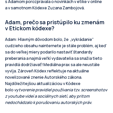
s Adamom porozprávala o novinkách v etike v online
a v samotnom Kódexe Zuzana Zambojová.
Adam, prečo sa pristúpilo ku zmenám
v Etickom kódexe?
Adam: Hlavným dôvodom bolo, že „vykrádanie“
cudzieho obsahu nainternete je stále problém, aj keď
sa do veľkej miery podarilo nastaviť štandardy
preberania a najmä veľkí vydavatelia sa snažia tieto
pravidlá dodržiavať! Mediálna prax sa ale neustále
vyvíja. Zároveň Kódex reflektuje na aktuálne
novelizované znenie Autorského zákona.
Najdôležitejšou aktualizáciou v Kódexe
bolo
vytvorenie pravidiel používania tzv. screenshotov
z youtube videí a sociálnych sietí, aby pritom
nedochádzalo k porušovaniu autorských práv.