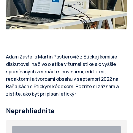
Adam Zavřel a Martin Pastierovič z Etickej komisie
diskutovali na živ
o
o etike v žurnalistike a o vyššie
spomínaných zmenách s novinármi, editormi,
redaktormi a tvorcami obsahu v septembri 2022 na
Raňajkách s Etickým kódexom. Pozrite si záznam a
zistite, ako byť pri písaní etický:
Neprehliadnite