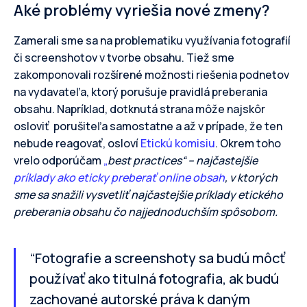
Aké problémy vyriešia nové zmeny?
Zamerali sme sa na problematiku využívania fotografií
či screenshotov v tvorbe obsahu. Tiež sme
zakomponovali rozšírené možnosti riešenia podnetov
na vydavateľa, ktorý porušuje pravidlá preberania
obsahu. Napríklad, dotknutá strana môže najskôr
osloviť porušiteľa samostatne a až v prípade, že ten
nebude reagovať, osloví
Etickú komisiu
. Okrem toho
vrelo odporúčam
„
best practices“ – najčastejšie
príklady ako eticky preberať online obsah
, v ktorých
sme sa snažili vysvetliť najčastejšie príklady etického
preberania obsahu čo najjednoduchším spôsobom.
“Fotografie a screenshoty sa budú môcť
používať ako titulná fotografia, ak budú
zachované autorské práva k daným