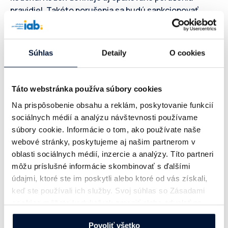
pravidiel. Takéto porušenia sa budú sankcionovať
rôznymi postihmi od zrušenia členskej zľavy za
meranie IABmonitor až po odobratie prístupu ku
kompletným dátam. V Článku 3 pribudol pojem
Súhlas
Detaily
O cookies
„periodikum.“ Tomuto pojmu sa prispôsobili aj ostatné
body. Vymedzuje sa kto je „vydavateľ periodika“ a kto
práva k periodiku vykonáva. Ďalej sa zmeny dotkli
Táto webstránka používa súbory cookies
nakladania s fotografiami –
fotografie a screenshoty
Na prispôsobenie obsahu a reklám, poskytovanie funkcií
sa budú môcť používať ako titulná fotografia, ak budú
sociálnych médií a analýzu návštevnosti používame
zachované autorské práva k daným fotografiám a
súbory cookie. Informácie o tom, ako používate naše
nebude porušený Autorský zákon.
To je len malá
webové stránky, poskytujeme aj našim partnerom v
ochutnávka zmien v Kódexe.
oblasti sociálnych médií, inzercie a analýzy. Títo partneri
môžu príslušné informácie skombinovať s ďalšími
údajmi, ktoré ste im poskytli alebo ktoré od vás získali,
“V Kódexe pribudol pojem periodikum.
keď ste používali ich služby. Svoj súhlas so Zásadami
Vymedzuje sa kto je vydavateľ periodika
cookies
môžete kedykoľvek zmeniť alebo odvolať na
a kto práva k periodiku vykonáva.”
našej webovej stránke.
Povoliť všetko