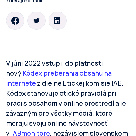
Zdieľajte článok
V júni 2022 vstúpil do platnosti
nový
Kódex preberania obsahu na
internete
z dielne Etickej komisie IAB.
Kódex stanovuje etické pravidlá pri
práci s obsahom v online prostredí a je
záväzným pre všetky médiá, ktoré
merajú svoju online návštevnosť
v
IABmonitore
, nezávislom slovenskom