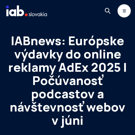
Skip to content
MONITOR
DIMAQ
NEWSLETTER
IABnews: Európske
výdavky do online
reklamy AdEx 2025 I
Počúvanosť
podcastov a
návštevnosť webov
v júni