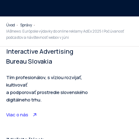
Úvod
Správy
IABnews: Európske výdavky do online reklamy AdEx 2025 I Počúvanosť
podcastov a návštevnosť webov v júni
Interactive Advertising
Bureau Slovakia
Tím profesionálov, s víziou rozvíjať,
kultivovať
a podporovať prostredie slovenského
digitálneho trhu.
Viac o nás