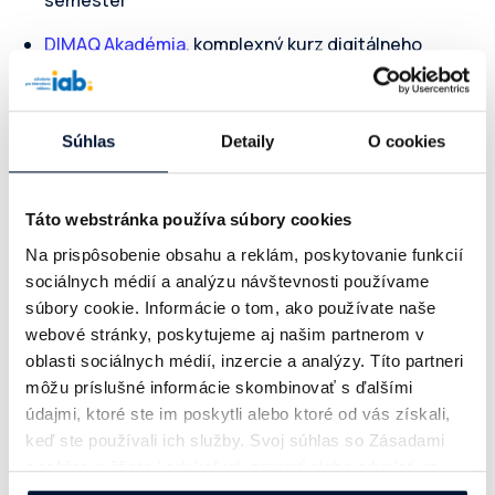
DIMAQ Akadémia
, komplexný kurz digitálneho
marketingu sa vracia v jesennej edícii.
Zisti viac
a
rezervuj si svoje miesto čím skôr
Súhlas
Detaily
O cookies
Toto a ďalšie novinky z digitálu aj od našich členov si
prečítate v tohtotýždňových IAB news.
Táto webstránka používa súbory cookies
Na prispôsobenie obsahu a reklám, poskytovanie funkcií
sociálnych médií a analýzu návštevnosti používame
súbory cookie. Informácie o tom, ako používate naše
Zaujíma vás diani v slovenskom online prostredí?
webové stránky, poskytujeme aj našim partnerom v
Odoberajte
pondelkový týždenník o digital
oblasti sociálnych médií, inzercie a analýzy. Títo partneri
novinkách IABnews
.
môžu príslušné informácie skombinovať s ďalšími
údajmi, ktoré ste im poskytli alebo ktoré od vás získali,
keď ste používali ich služby. Svoj súhlas so Zásadami
Prihlásiť sa na odber newslettra
cookies
môžete kedykoľvek zmeniť alebo odvolať na
našej webovej stránke.