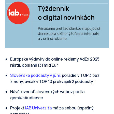
Európske výdavky do online reklamy AdEx 2025
rástli, dosiahli 131 mld Eur
Slovenské podcasty v júni:
poradie v TOP 3 bez
zmeny, avšak v TOP 10 prekvapili 2 podcasty!
Návštevnosť slovenských webov podľa
gemiusAudience
Projekt
IAB Univerzita
má za sebou úspešný
semester