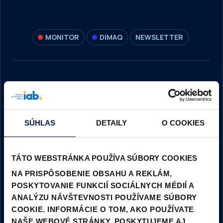
MONITOR
DIMAQ
NEWSLETTER
INTERACTIVE ADVERTISING BUREAU SLOVAKIA
IAB SLOVAKIA
SÚHLAS
DETAILY
O COOKIES
ZÁMOCKÁ 4948/34, 811 01 BRATISLAVA, SLOVAKIA
TÁTO WEBSTRÁNKA POUŽÍVA SÚBORY COOKIES
IČO: 37935968
DIČ: 2022062658
NA PRISPÔSOBENIE OBSAHU A REKLÁM,
IČ DPH: SK2022062658
POSKYTOVANIE FUNKCIÍ SOCIÁLNYCH MÉDIÍ A
ANALÝZU NÁVŠTEVNOSTI POUŽÍVAME SÚBORY
COOKIE. INFORMÁCIE O TOM, AKO POUŽÍVATE
NAŠE WEBOVÉ STRÁNKY, POSKYTUJEME AJ